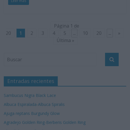
Leer más
Página 1 de
20
1
2
3
4
5
...
10
20
...
»
Última »
Entradas recientes
Sambucus Nigra Black Lace
Albuca Espiralada-Albuca Spiralis
Ajuga reptans Burgundy Glow
Agradejo Golden Ring-Berberis Golden Ring