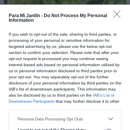
Colgantes
Trepadoras y enredaderas
Vivaces
Para Mi Jardín -
Do Not Process My Personal
Esparraguera Africana-Alicatán-
Information
Asparagus Asparagoides
If you wish to opt-out of the sale, sharing to third parties, or
17 diciembre, 2020
Marisol Huesca
0 comentarios
processing of your personal or sensitive information for
Dificultad muy baja
targeted advertising by us, please use the below opt-out
section to confirm your selection. Please note that after your
Planta herbácea de tallos largos y delgados, similares a
opt-out request is processed you may continue seeing
alambres. "Cladodios" similares a hojas, pequeños,
interest-based ads based on personal information utilized by
ovalados y puntiagudos, de color verde, brillantes. Florece
us or personal information disclosed to third parties prior to
primavera o en verano, flores pequeñas de color blanco,
your opt-out. You may separately opt-out of the further
frutos pequeños y globosos de color verde, y rojos al
disclosure of your personal information by third parties on the
madurar. Situación parcialmente sombreada, o de sombra
IAB’s list of downstream participants. This information may
luminosa, suelo fértil, suelto, bien drenado. Temperaturas
also be disclosed by us to third parties on the
IAB’s List of
moderadas invernales.,
Downstream Participants
that may further disclose it to other
third parties.
Leer más
Personal Data Processing Opt Outs
I want to opt-out of the Sharing of my