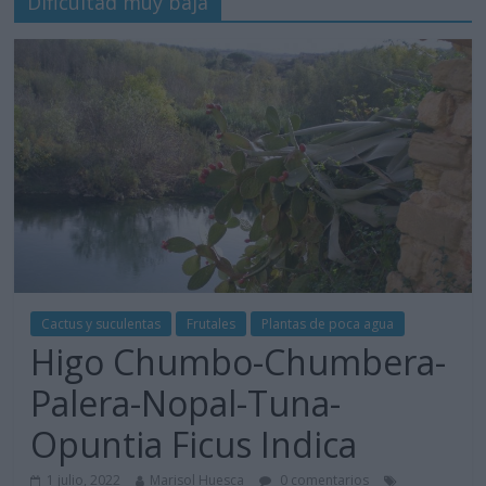
Dificultad muy baja
Cactus y suculentas
Frutales
Plantas de poca agua
Higo Chumbo-Chumbera-
Palera-Nopal-Tuna-
Opuntia Ficus Indica
1 julio, 2022
Marisol Huesca
0 comentarios