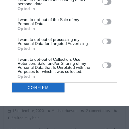
personal data.
Opted In
I want to opt-out of the Sale of my
Personal Data.
Opted In
I want to opt-out of processing my
Personal Data for Targeted Advertising.
Opted In
I want to opt-out of Collection, Use,
Retention, Sale, and/or Sharing of my
Personal Data that Is Unrelated with the
Purposes for which it was collected.
Opted In
Arbustos
Plantas de interior
Helecho Ming-«Ming Fern»-
CONFIRM
Asparagus Myriocladus-Asparagus
Retrofractus
16 diciembre, 2020
Marisol Huesca
2 comentarios
Dificultad muy baja