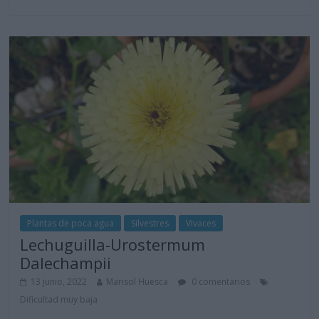
Plantas de poca agua
Silvestres
Vivaces
Lechuguilla-Urostermum
Dalechampii
13 junio, 2022
Marisol Huesca
0 comentarios
Dificultad muy baja