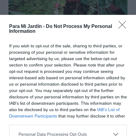
Para Mi Jardín -
Do Not Process My Personal
Information
Riegos regulares y moderados, evitando encharcar el
If you wish to opt-out of the sale, sharing to third parties, or
suelo de plantación, mas frecuentes en primavera y
processing of your personal or sensitive information for
especialmente en verano, y en ejemplares jóvenes y
targeted advertising by us, please use the below opt-out
recién trasplantados. Los ejemplares adultos pueden
section to confirm your selection. Please note that after your
resistir periodos cortos de sequía, una vez bien
opt-out request is processed you may continue seeing
interest-based ads based on personal information utilized by
establecidos en el terreno, la planta tiene reservas de
us or personal information disclosed to third parties prior to
agua en los engrosamientos de las raíces, que le
your opt-out. You may separately opt-out of the further
permiten sobrevivir a condiciones de sequía, pero si las
disclosure of your personal information by third parties on the
temperaturas estivales son altas, agradecen un
IAB’s list of downstream participants. This information may
sustrato ligeramente húmedo, para desarrollarse
also be disclosed by us to third parties on the
IAB’s List of
correctamente. Distanciar los riegos en otoño e invierno
Downstream Participants
that may further disclose it to other
a medida que las temperaturas bajen. Los ejemplares
third parties.
cultivados como plantas de interior necesitan humedad
Personal Data Processing Opt Outs