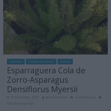
Arbustos
Plantas de interior
Vivaces
Esparraguera Cola de
Zorro-Asparagus
Densiflorus Myersii
29 noviembre, 2020
Marisol Huesca
6 comentarios
Dificultad muy baja