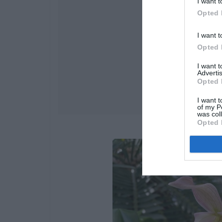
I want t
Opted 
I want t
Opted 
I want 
Advertis
Opted 
I want t
of my P
was col
Opted 