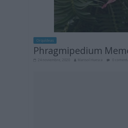
Orquídeas
Phragmipedium Memo
24 noviembre, 2020
Marisol Huesca
0 comenta