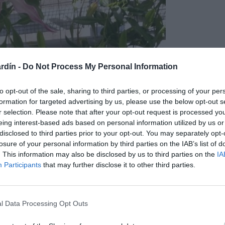
rdín -
Do Not Process My Personal Information
to opt-out of the sale, sharing to third parties, or processing of your per
formation for targeted advertising by us, please use the below opt-out s
r selection. Please note that after your opt-out request is processed y
eing interest-based ads based on personal information utilized by us or
disclosed to third parties prior to your opt-out. You may separately opt-
terráneos, las hojas crecen a partir de un tallo corto, son
losure of your personal information by third parties on the IAB’s list of
, pueden alcanzar mas de sesenta centímetros de longitud y de
. This information may also be disclosed by us to third parties on the
IA
 se desarrollan de forma erguida, pero se curvan a medida que
Participants
that may further disclose it to other third parties.
gitudinal marcada y hendida, de color verde pálido, y bordes
l Data Processing Opt Outs