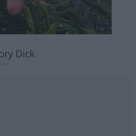
ry Dick
rios