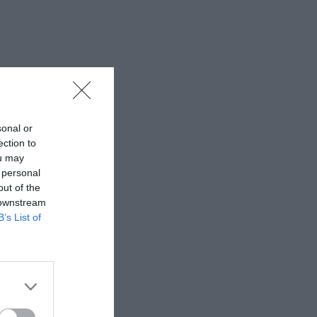
sonal or
ection to
ou may
 personal
out of the
 downstream
B’s List of