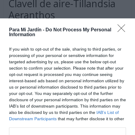
Clavell de aire-Tillandsia
Aeranthos
10 julio, 2023
Marisol Huesca
0 comentarios
Para Mi Jardín -
Do Not Process My Personal
Information
Planta colgante, hojas estrechas y largas de color verde
grisáceo. Florece en primavera, flores tubulares
If you wish to opt-out of the sale, sharing to third parties, or
compuestas muy vistosas de color rosa intenso y azul
processing of your personal or sensitive information for
intenso. Es una planta epifita, vive colgada de los
targeted advertising by us, please use the below opt-out
arboles, no necesita tierra de cultivo. Muy fácil de
section to confirm your selection. Please note that after your
cultivar.
opt-out request is processed you may continue seeing
interest-based ads based on personal information utilized by
Leer más
us or personal information disclosed to third parties prior to
your opt-out. You may separately opt-out of the further
disclosure of your personal information by third parties on the
IAB’s list of downstream participants. This information may
also be disclosed by us to third parties on the
IAB’s List of
Downstream Participants
that may further disclose it to other
third parties.