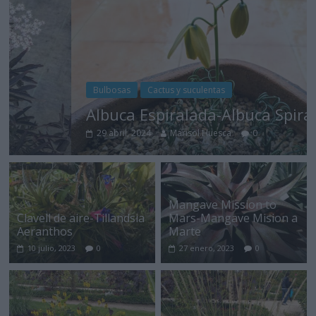
Bulbosas
Cactus y suculentas
Albuca Espiralada-Albuca Spiralis
29 abril, 2024
Marisol Huesca
0
Mangave Mission to
Clavell de aire-Tillandsia
Mars-Mangave Mision a
Aeranthos
Marte
10 julio, 2023
0
27 enero, 2023
0