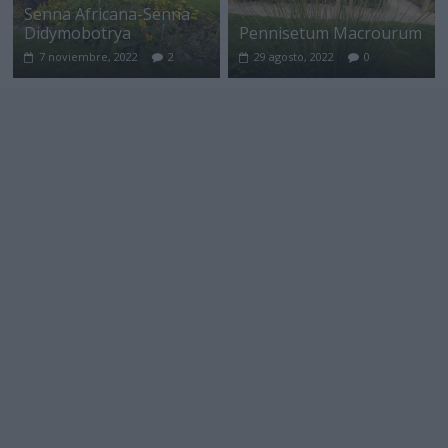
Senna Africana-Senna
Didymobotrya
Pennisetum Macrourum
7 noviembre, 2022
2
29 agosto, 2022
0