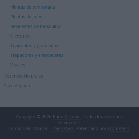
Plantas de temporada
Plantas del mes
Repelentes de mosquitos
Silvestres
Tapizantes y gramíneas
Trepadoras y enredaderas
Vivaces
Reservas Naturales
Sin categoría
Copyright © 2026
Para Mi Jardín
. Todos los derechos
reservados..
Tema: ColorMag por
ThemeGrill
. Potenciado por
WordPress
.