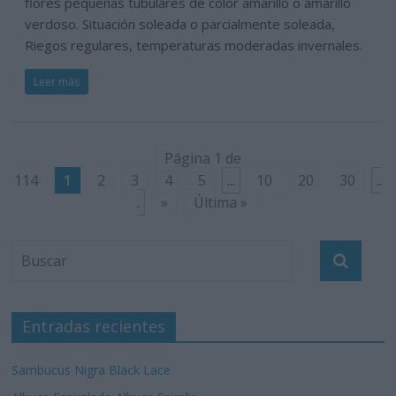
flores pequeñas tubulares de color amarillo o amarillo
verdoso. Situación soleada o parcialmente soleada,
Riegos regulares, temperaturas moderadas invernales.
Leer más
Página 1 de
114
1
2
3
4
5
...
10
20
30
..
.
»
Última »
Entradas recientes
Sambucus Nigra Black Lace