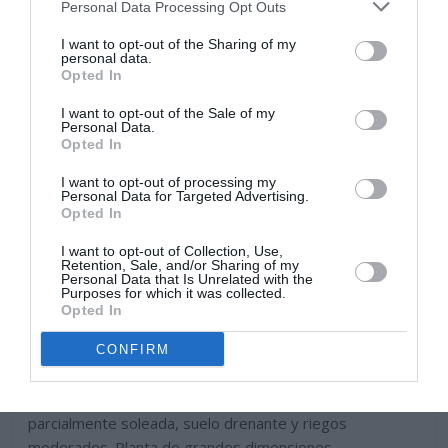
Personal Data Processing Opt Outs
I want to opt-out of the Sharing of my
personal data.
Opted In
I want to opt-out of the Sale of my
Personal Data.
Opted In
Cactus y suculentas
Plantas de poca agua
I want to opt-out of processing my
Personal Data for Targeted Advertising.
Mangave Mission to Mars-
Opted In
Mangave Mision a Marte
I want to opt-out of Collection, Use,
Retention, Sale, and/or Sharing of my
Personal Data that Is Unrelated with the
27 enero, 2023
Marisol Huesca
0 comentarios
Purposes for which it was collected.
Dificultad baja
Opted In
Planta carnosa de grandes dimensiones, hojas alargadas
CONFIRM
y puntiagudas, de bordes aserrados, de color verde con
dibujos irregulares de color purpura. Situación soleada o
parcialmente soleada, suelo drenante y riegos
moderados. Planta de grandes dimensiones.