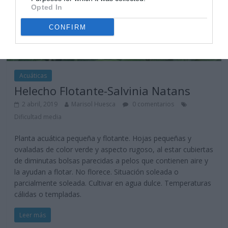
Opted In
CONFIRM
Acuáticas
Helecho Flotante-Salvinia Natans
2 abril, 2019
Marisol Huesca
0 comentarios
Dificultad media
Planta acuática pequeña y flotante. Hojas pequeñas y
ovaladas de color verde y aspecto rugoso, al estar cubiertas
de diminutas bolsas parecidas a pelos que contienen aire y
la ayudan a flotar. No florece. Situación soleada o
parcialmente soleada. Cultivar en agua dulce. Temperaturas
cálidas o templadas.
Leer más