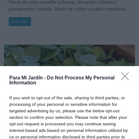
Flores de color amarillo solitarias. Situación soleada o
parcialmente soleada. Medio de cultivo acuático templado.
Leer más
Para Mi Jardín -
Do Not Process My Personal
Information
If you wish to opt-out of the sale, sharing to third parties, or
processing of your personal or sensitive information for
targeted advertising by us, please use the below opt-out
section to confirm your selection. Please note that after your
opt-out request is processed you may continue seeing
Acuáticas
Tapizantes y gramíneas
Vivaces
interest-based ads based on personal information utilized by
Ombligo de Venus-Dolar Húmedo-
us or personal information disclosed to third parties prior to