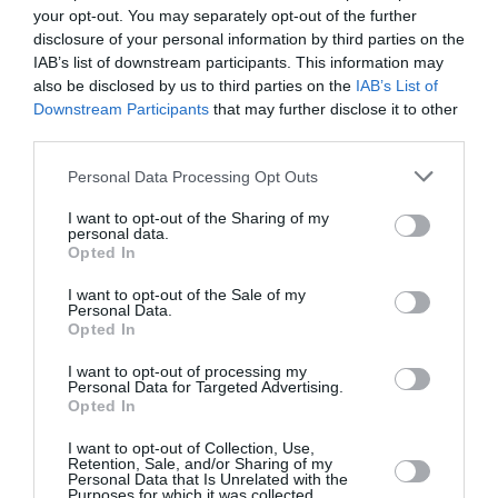
Hydrocotyle Umbellata
your opt-out. You may separately opt-out of the further
disclosure of your personal information by third parties on the
5 abril, 2019
Marisol Huesca
2 comentarios
IAB’s list of downstream participants. This information may
Dificultad baja
also be disclosed by us to third parties on the
IAB’s List of
Downstream Participants
that may further disclose it to other
Planta pequeña acuática o semi acuática, de hojas
third parties.
redondeadas de largos peciolos, de color verde brillante y
bordes ondulados. Florece en verano, flores blancas muy
Personal Data Processing Opt Outs
pequeñas reunidas en umbelas. Situación parcialmente
soleada, suelo arenoso, húmedo o encharcado.
I want to opt-out of the Sharing of my
personal data.
Temperaturas cálidas.
Opted In
Leer más
I want to opt-out of the Sale of my
Personal Data.
Opted In
I want to opt-out of processing my
Personal Data for Targeted Advertising.
Opted In
I want to opt-out of Collection, Use,
Retention, Sale, and/or Sharing of my
Personal Data that Is Unrelated with the
Purposes for which it was collected.