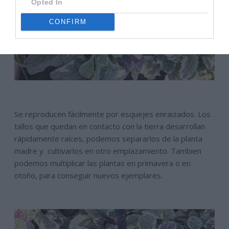
Opted In
CONFIRM
Se reproducen fácilmente por esquejes enraizados. Los
tallos que quedan en contacto con la tierra desarrollan
rápidamente raíces, podemos separarlos de la planta
madre y cultivarlos en otro emplazamiento. Tambien
podemos multiplicar las plantas en primavera o en
otoño, para conseguir nuevos ejemplares.