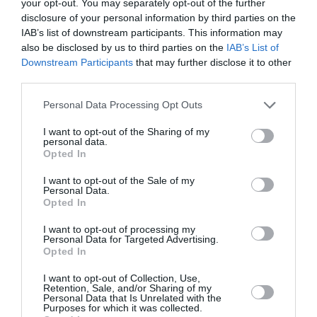
your opt-out. You may separately opt-out of the further
disclosure of your personal information by third parties on the
IAB’s list of downstream participants. This information may
also be disclosed by us to third parties on the
IAB’s List of
Downstream Participants
that may further disclose it to other
third parties.
Riegos regulares, manteniendo el sustrato ligeramente
Personal Data Processing Opt Outs
húmedo pero no encharcado. Generalmente no
I want to opt-out of the Sharing of my
necesitan poda pero es aconsejable retirar las hojas
personal data.
secas o estropeadas y las varas florales secas para
Opted In
mantener las plantas bonitas. Resiste temperaturas
I want to opt-out of the Sale of my
invernales de cinco u ocho grados.
Personal Data.
Opted In
I want to opt-out of processing my
Personal Data for Targeted Advertising.
Opted In
I want to opt-out of Collection, Use,
Retention, Sale, and/or Sharing of my
Personal Data that Is Unrelated with the
Purposes for which it was collected.