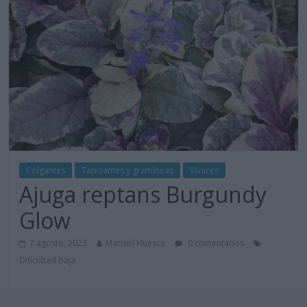
Colgantes
Tapizantes y gramíneas
Vivaces
Ajuga reptans Burgundy
Glow
7 agosto, 2023
Marisol Huesca
0 comentarios
Dificultad baja