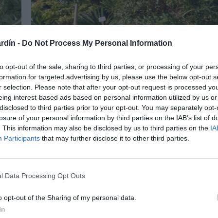
rdín -
Do Not Process My Personal Information
Árboles ornamentales
Arbustos
Ligustro Delavayanum-Ligustrum
to opt-out of the sale, sharing to third parties, or processing of your per
Delavayanum
formation for targeted advertising by us, please use the below opt-out s
r selection. Please note that after your opt-out request is processed y
13 diciembre, 2019
Marisol Huesca
0
eing interest-based ads based on personal information utilized by us or
comentarios
Dificultad muy baja
disclosed to third parties prior to your opt-out. You may separately opt-
losure of your personal information by third parties on the IAB’s list of
Arbusto o árbol pequeño, muy resistente y compacto.
. This information may also be disclosed by us to third parties on the
IA
Hojas pequeñas y ovaladas de color verde oscuro,
s en
Participants
that may further disclose it to other third parties.
brillantes. Florece a finales de primavera o principios de
 en
verano, flores pequeñas de color blanco agrupadas en
res
inflorescencias terminales. Situación soleada,
bre
parcialmente soleada o de sombra. Suelo fértil bien
l Data Processing Opt Outs
drenado, Riegos moderados.
o opt-out of the Sharing of my personal data.
Leer más
In