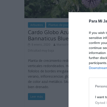
Para Mi Ja
Arbustos
Plantas de poca agua
Vivaces
Cardo Globo Azul-Echinops
If you wish 
Bannaticus Blue Globe
sensitive in
confirm you
8 enero, 2020
Marisol Huesca
2 comentarios
continue se
Dificultad muy baja
information 
further disc
Planta de crecimiento redondeado amplio, tallos
participants
verticales redondeados. Hojas alargadas y dividida
Downstream 
folíolos de bordes irregulares y espinosos. Florece
verano, inflorescencias globosas con pequeñas flo
de color azul metálico. Situación soleada, suelo po
Persona
bien drenado.
Leer más
I want t
Opted 