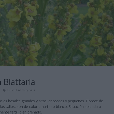
Blattaria
Dificultad muy baja
, hojas basales grandes y altas lanceadas y pequeñas. Florece de
 los tallos, son de color amarillo o blanco. Situación soleada o
ente fértil, bien drenado.