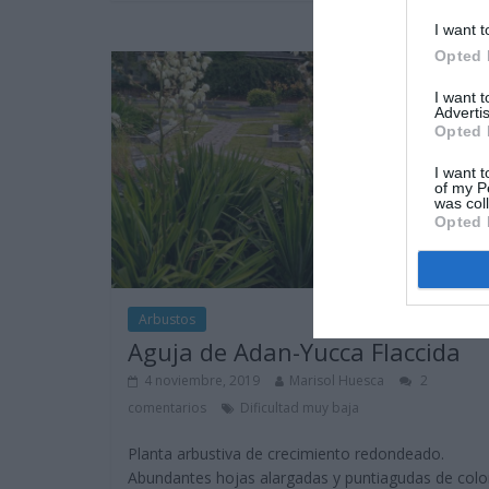
I want t
Opted 
I want 
Advertis
Opted 
I want t
of my P
was col
Opted 
Arbustos
Aguja de Adan-Yucca Flaccida
4 noviembre, 2019
Marisol Huesca
2
comentarios
Dificultad muy baja
Planta arbustiva de crecimiento redondeado.
Abundantes hojas alargadas y puntiagudas de colo