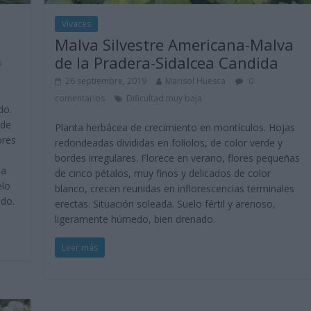
Vivaces
Malva Silvestre Americana-Malva
de la Pradera-Sidalcea Candida
s
26 septiembre, 2019
Marisol Huesca
0
comentarios
Dificultad muy baja
do.
 de
Planta herbácea de crecimiento en montículos. Hojas
ores
redondeadas divididas en folíolos, de color verde y
bordes irregulares. Florece en verano, flores pequeñas
la
de cinco pétalos, muy finos y delicados de color
elo
blanco, crecen reunidas en inflorescencias terminales
ado.
erectas. Situación soleada. Suelo fértil y arenoso,
ligeramente húmedo, bien drenado.
Leer más