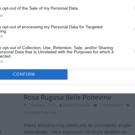
o opt-out of the Sale of my Personal Data.
In
to opt-out of processing my Personal Data for Targeted
ing.
In
o opt-out of Collection, Use, Retention, Sale, and/or Sharing
ersonal Data that Is Unrelated with the Purposes for which it
lected.
In
CONFIRM
Arbustos
Rosa Rugosa Belle Poitevine
7 octubre, 2019
Marisol Huesca
1 comentario
Dificultad muy baja
Planta arbustiva muy ramificada de crecimiento amplio
r
redondeado. Tallos espinosos con hojas divididas en