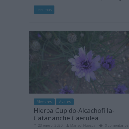
Leer más
Silvestres
Vivaces
Hierba Cupido-Alcachofilla-
Catananche Caerulea
23 enero, 2020
Marisol Huesca
0 comentarios