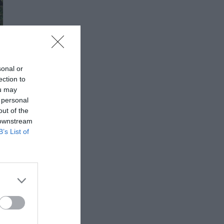
sonal or
ection to
ou may
 personal
out of the
 downstream
B’s List of