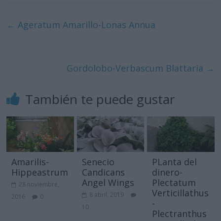
←
Ageratum Amarillo-Lonas Annua
Gordolobo-Verbascum Blattaria
→
También te puede gustar
Amarilis-
Senecio
PLanta del
Hippeastrum
Candicans
dinero-
Angel Wings
Plectatum
28 noviembre,
Verticillathus
8 abril, 2019
2016
0
-
10
Plectranthus