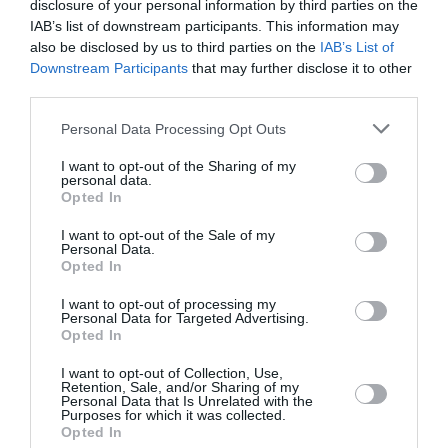
disclosure of your personal information by third parties on the
IAB’s list of downstream participants. This information may
also be disclosed by us to third parties on the
IAB’s List of
Downstream Participants
that may further disclose it to other
third parties.
Personal Data Processing Opt Outs
I want to opt-out of the Sharing of my
personal data.
Opted In
I want to opt-out of the Sale of my
Personal Data.
Opted In
I want to opt-out of processing my
Personal Data for Targeted Advertising.
Opted In
No le gustan los suelos húmedos, es recomendable
I want to opt-out of Collection, Use,
efectuar riegos moderados en primavera y verano, un
Retention, Sale, and/or Sharing of my
Personal Data that Is Unrelated with the
poco mas frecuentes en plantas jóvenes o en
Purposes for which it was collected.
ejemplares recién trasplantados, las plantas adultas
Opted In