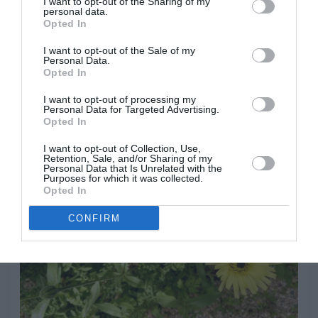
I want to opt-out of the Sharing of my
personal data.
Situación soleada o parcialmente soleada, suelo árido y
Opted In
bien drenado, suelto, que contenga pequeños áridos o
I want to opt-out of the Sale of my
piedras que aseguren un perfecto drenaje. Aunque es
Personal Data.
una planta silvestre, es una planta de bonita floración y
Opted In
fácil de cultivar. queda perfecta creando borduras a los
I want to opt-out of processing my
pies de arbustos de mayor altura.
Personal Data for Targeted Advertising.
Opted In
I want to opt-out of Collection, Use,
Retention, Sale, and/or Sharing of my
Personal Data that Is Unrelated with the
Purposes for which it was collected.
Opted In
CONFIRM