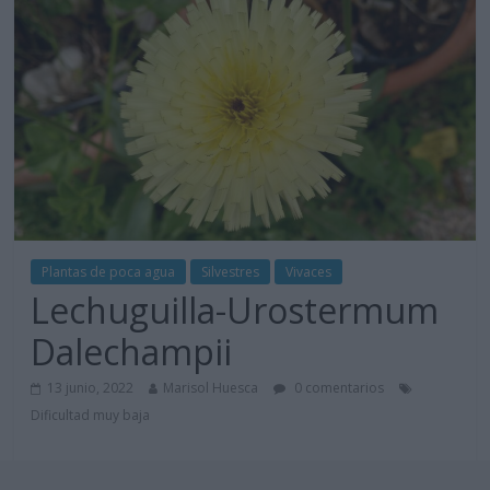
Plantas de poca agua
Silvestres
Vivaces
Lechuguilla-Urostermum
Dalechampii
13 junio, 2022
Marisol Huesca
0 comentarios
Dificultad muy baja