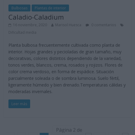
Bulbosas
Plantas de interior
Caladio-Caladium
16 noviembre, 2020
Marisol Huesca
0 comentarios
Dificultad media
Planta bulbosa frecuentemente cultivada como planta de
interior. Hojas grandes y pecioladas de gran tamaño, muy
decorativas, colores distintos dependiendo de la variedad,
tonos verdes, blancos, crema, rosados y rojizos. Flores de
color crema verdoso, en forma de espádice. Situación
parcialmente soleada o de sombra luminosa. Suelo fértil,
ligeramente húmedo y bien drenado.Temperaturas cálidas y
moderadas invernales.
Leer más
Página 2 de