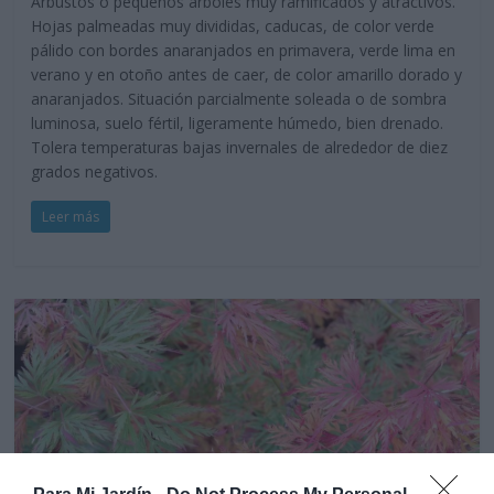
Arbustos o pequeños arboles muy ramificados y atractivos.
Hojas palmeadas muy divididas, caducas, de color verde
pálido con bordes anaranjados en primavera, verde lima en
verano y en otoño antes de caer, de color amarillo dorado y
anaranjados. Situación parcialmente soleada o de sombra
luminosa, suelo fértil, ligeramente húmedo, bien drenado.
Tolera temperaturas bajas invernales de alrededor de diez
grados negativos.
Leer más