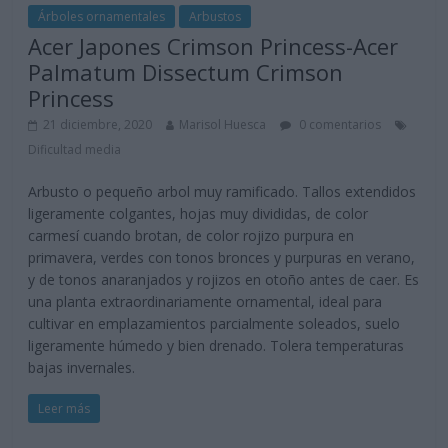
Árboles ornamentales
Arbustos
Acer Japones Crimson Princess-Acer
Palmatum Dissectum Crimson
Princess
21 diciembre, 2020
Marisol Huesca
0 comentarios
Dificultad media
Arbusto o pequeño arbol muy ramificado. Tallos extendidos
ligeramente colgantes, hojas muy divididas, de color
carmesí cuando brotan, de color rojizo purpura en
primavera, verdes con tonos bronces y purpuras en verano,
y de tonos anaranjados y rojizos en otoño antes de caer. Es
una planta extraordinariamente ornamental, ideal para
cultivar en emplazamientos parcialmente soleados, suelo
ligeramente húmedo y bien drenado. Tolera temperaturas
bajas invernales.
Leer más