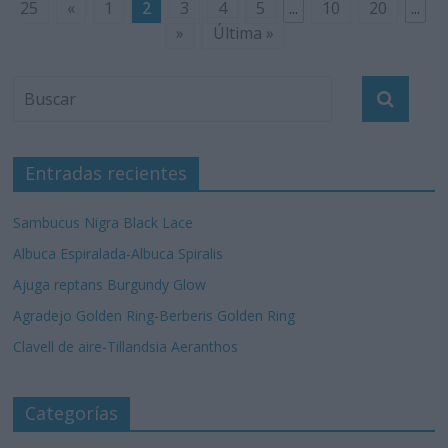
25
«
1
2
3
4
5
...
10
20
...
»
Última »
Entradas recientes
Sambucus Nigra Black Lace
Albuca Espiralada-Albuca Spiralis
Ajuga reptans Burgundy Glow
Agradejo Golden Ring-Berberis Golden Ring
Clavell de aire-Tillandsia Aeranthos
Categorías