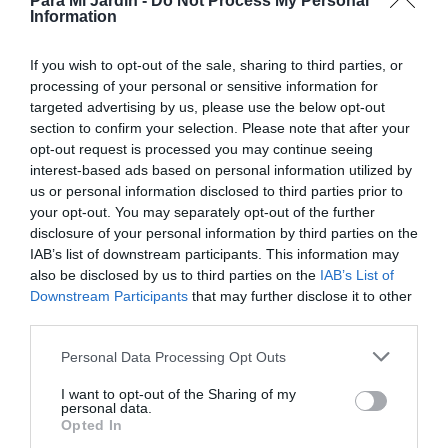
Para Mi Jardín -
Do Not Process My Personal
Information
If you wish to opt-out of the sale, sharing to third parties, or
Arbustos
processing of your personal or sensitive information for
targeted advertising by us, please use the below opt-out
Acer Palmatum Esmerald Lace
section to confirm your selection. Please note that after your
9 diciembre, 2020
Marisol Huesca
0 comentarios
opt-out request is processed you may continue seeing
Dificultad media
interest-based ads based on personal information utilized by
us or personal information disclosed to third parties prior to
Arbusto atractivo, de crecimiento redondeado y muy
your opt-out. You may separately opt-out of the further
ramificado. Hojas pequeñas y muy divididas de color verde
disclosure of your personal information by third parties on the
luminoso en verano, que adquieren magníficos tonos
IAB’s list of downstream participants. This information may
dorados, anaranjados, rosados y rojizos, en otoño antes de
also be disclosed by us to third parties on the
IAB’s List of
caer. Situación soleada o parcialmente soleada,
Downstream Participants
that may further disclose it to other
third parties.
dependiendo de las temperaturas de la zona de cultivo.
Suelo ligeramente ácido, bien drenado. Un arbusto muy
Personal Data Processing Opt Outs
ornamental, adecuado para macetas o para cultivar
directamente en el suelo del jardin.
I want to opt-out of the Sharing of my
personal data.
Opted In
Leer más