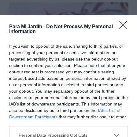
Para Mi Jardín -
Do Not Process My Personal
Information
If you wish to opt-out of the sale, sharing to third parties, or
processing of your personal or sensitive information for
targeted advertising by us, please use the below opt-out
section to confirm your selection. Please note that after your
opt-out request is processed you may continue seeing
interest-based ads based on personal information utilized by
us or personal information disclosed to third parties prior to
your opt-out. You may separately opt-out of the further
disclosure of your personal information by third parties on the
IAB’s list of downstream participants. This information may
Florece a principios de primavera, al mismo tiempo que
also be disclosed by us to third parties on the
IAB’s List of
sus hojas se van desarrollando. Las flores son pequeñas
Downstream Participants
that may further disclose it to other
y colgantes, de color rojo, frecuentemente son poco
third parties.
visibles, crecen reunidas en grupos en los extremos de
los tallos, se transforman en pequeños frutos, que
Personal Data Processing Opt Outs