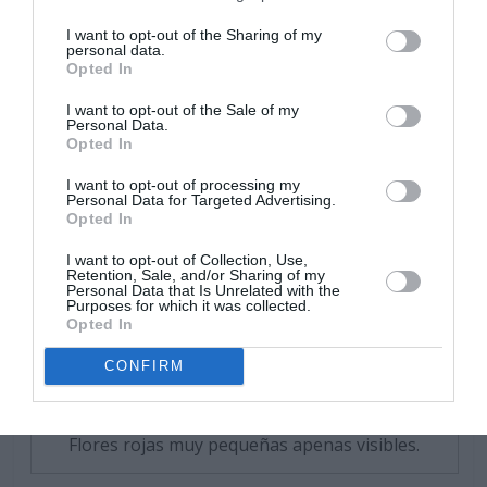
cuentan con dos alas enfrentadas. Los frutos son
I want to opt-out of the Sharing of my
pequeños y poco ornamentales, de color gris claro en
personal data.
otoño, cuando maduran.
Opted In
I want to opt-out of the Sale of my
Personal Data.
Opted In
I want to opt-out of processing my
Personal Data for Targeted Advertising.
Opted In
I want to opt-out of Collection, Use,
Retention, Sale, and/or Sharing of my
Personal Data that Is Unrelated with the
Purposes for which it was collected.
Opted In
CONFIRM
Flores rojas muy pequeñas apenas visibles.