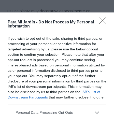
Es una planta muy decorativa especialmente en
floración, sus finísimas espigas florales de color rosado
Para Mi Jardín -
Do Not Process My Personal
están repletas de minúsculas semillas de color beige,
Information
dan a la planta una apariencia de neblina rosada en la
distancia. Mas adelante al madurar sus semillas la planta
If you wish to opt-out of the sale, sharing to third parties, or
presenta una coloración anaranjada muy decorativa.
processing of your personal or sensitive information for
targeted advertising by us, please use the below opt-out
section to confirm your selection. Please note that after your
opt-out request is processed you may continue seeing
interest-based ads based on personal information utilized by
us or personal information disclosed to third parties prior to
your opt-out. You may separately opt-out of the further
disclosure of your personal information by third parties on the
IAB’s list of downstream participants. This information may
also be disclosed by us to third parties on the
IAB’s List of
Downstream Participants
that may further disclose it to other
third parties.
Personal Data Processing Opt Outs