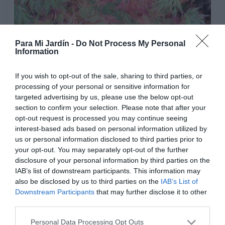
Para Mi Jardín -
Do Not Process My Personal
Information
If you wish to opt-out of the sale, sharing to third parties, or
processing of your personal or sensitive information for
targeted advertising by us, please use the below opt-out
Riegos regulares en primavera y verano, y
section to confirm your selection. Please note that after your
especialmente en ejemplares jóvenes, recién
opt-out request is processed you may continue seeing
trasplantados y en los cultivados en macetas,
interest-based ads based on personal information utilized by
sobretodo en épocas calurosas. Dejar secar
us or personal information disclosed to third parties prior to
ligeramente el sustrato entre riegos, en ejemplares
your opt-out. You may separately opt-out of the further
bien establecidos y enraizados en el terreno. Es
disclosure of your personal information by third parties on the
recomendable, colocar una capa de guijarros o
IAB’s list of downstream participants. This information may
also be disclosed by us to third parties on the
IAB’s List of
pequeñas piedras en el lecho de plantación o en el fondo
Downstream Participants
that may further disclose it to other
de la maceta, para asegurar un drenaje perfecto.
third parties.
Personal Data Processing Opt Outs