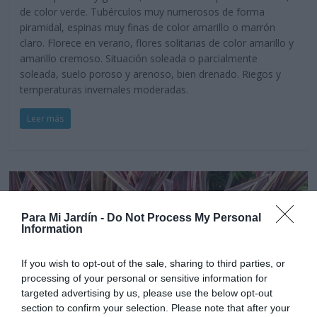
de color verde. Tubérculos muy numerosos de forma
piramidal, espinas muy finas de color amarillo o marrón
claro. Florece en verano, flores solitarias de color amarillo y
amarillo cremoso. Situación soleada o parcialmente
soleada, suelo poroso y arenoso, bien drenado. Riegos y
temperaturas invernales moderadas.
Leer más
Para Mi Jardín -
Do Not Process My Personal
Information
If you wish to opt-out of the sale, sharing to third parties, or
processing of your personal or sensitive information for
targeted advertising by us, please use the below opt-out
section to confirm your selection. Please note that after your