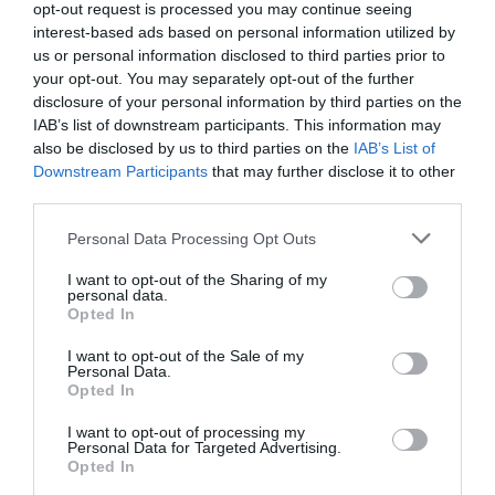
opt-out request is processed you may continue seeing
interest-based ads based on personal information utilized by
us or personal information disclosed to third parties prior to
Árboles ornamentales
Arbustos
your opt-out. You may separately opt-out of the further
Cordyline Australis Pink Fire
disclosure of your personal information by third parties on the
11 febrero, 2021
Marisol Huesca
0 comentarios
IAB’s list of downstream participants. This information may
also be disclosed by us to third parties on the
IAB’s List of
Dificultad baja
Downstream Participants
that may further disclose it to other
third parties.
Planta arbustiva o pequeño árbol perenne. Las hojas se
desarrollan a partir de un tallos central, son alargadas,
Personal Data Processing Opt Outs
estrechas y planas, de color purpura, con dibujos lineales de
color rosa brillante. Las plantas adultas florecen, desarrollan
I want to opt-out of the Sharing of my
inflorescencias grandes y muy ramificadas, con flores
personal data.
Opted In
pequeñas de color blanco. Situación soleada o parcialmente
soleada, suelo suelto, ligeramente húmedo y bien drenado.
I want to opt-out of the Sale of my
Temperaturas moderadas invernales.
Personal Data.
Opted In
Leer más
I want to opt-out of processing my
Personal Data for Targeted Advertising.
Opted In