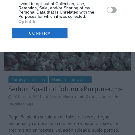
I want to opt-out of Collection, Use,
Retention, Sale, and/or Sharing of my
Personal Data that Is Unrelated with the
Purposes for which it was collected.
Opted In
CONFIRM
Cactus y suculentas
Plantas de poca agua
Sedum Spathulifolium «Purpureum»
10 febrero, 2021
Marisol Huesca
0 comentarios
Dificultad baja
Pequeña planta suculenta de tallos rastreros. Hojas
pequeñas y carnosas de color verde y purpura rojizo, de
crecimiento en rosetas. Situación soleada, suelo poroso,