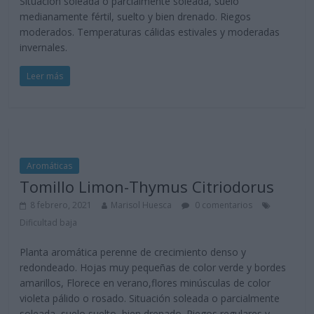
Situación soleada o parcialmente soleada, suelo
medianamente fértil, suelto y bien drenado. Riegos
moderados. Temperaturas cálidas estivales y moderadas
invernales.
Leer más
Aromáticas
Tomillo Limon-Thymus Citriodorus
8 febrero, 2021
Marisol Huesca
0 comentarios
Dificultad baja
Planta aromática perenne de crecimiento denso y
redondeado. Hojas muy pequeñas de color verde y bordes
amarillos, Florece en verano,flores minúsculas de color
violeta pálido o rosado. Situación soleada o parcialmente
soleada, suelo suelto, bien drenado. Riegos regulares y