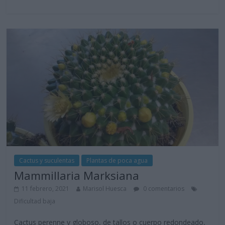
Cactus y suculentas
Plantas de poca agua
Mammillaria Marksiana
11 febrero, 2021
Marisol Huesca
0 comentarios
Dificultad baja
Cactus perenne y globoso, de tallos o cuerpo redondeado,