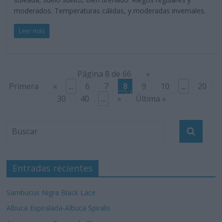
moderados. Temperaturas cálidas, y moderadas invernales.
Leer más
Página 8 de 66
«
Primera
«
...
6
7
8
9
10
...
20
30
40
...
»
Última »
Entradas recientes
Sambucus Nigra Black Lace
Albuca Espiralada-Albuca Spiralis