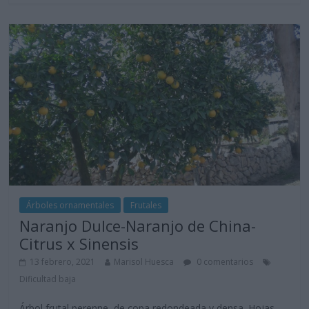
Árboles ornamentales
Frutales
Naranjo Dulce-Naranjo de China-
Citrus x Sinensis
13 febrero, 2021
Marisol Huesca
0 comentarios
Dificultad baja
Árbol frutal perenne, de copa redondeada y densa. Hojas