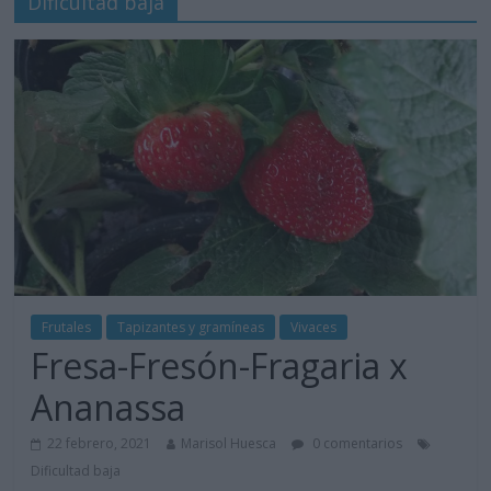
Dificultad baja
Frutales
Tapizantes y gramíneas
Vivaces
Fresa-Fresón-Fragaria x
Ananassa
22 febrero, 2021
Marisol Huesca
0 comentarios
Dificultad baja