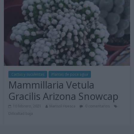
Cactus y suculentas
Plantas de poca agua
Mammillaria Vetula
Gracilis Arizona Snowcap
10 febrero, 2021
Marisol Huesca
0 comentarios
Dificultad baja