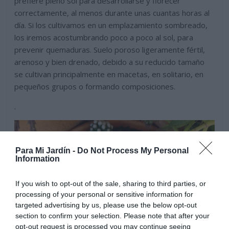
prefiere pleno sol para desarrollarse y florecer
correctamente, al menos durante unas cuantas horas al
día. Si los cultivamos en un emplazamiento sombreado,
los iremos acostumbrando poco a poco al sol, para
prevenir quemaduras. Suelo poroso ligeramente fértil,
arenoso y bien drenado, debido a su reducido tamaño
se cultivan principalmente en macetas, en solitario, en
pequeños grupos o formando composiciones.
.
Para Mi Jardín -
Do Not Process My Personal
Information
If you wish to opt-out of the sale, sharing to third parties, or
processing of your personal or sensitive information for
targeted advertising by us, please use the below opt-out
section to confirm your selection. Please note that after your
opt-out request is processed you may continue seeing