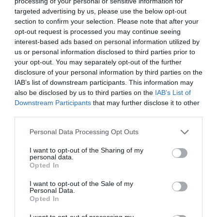
processing of your personal or sensitive information for
targeted advertising by us, please use the below opt-out
section to confirm your selection. Please note that after your
opt-out request is processed you may continue seeing
interest-based ads based on personal information utilized by
us or personal information disclosed to third parties prior to
your opt-out. You may separately opt-out of the further
disclosure of your personal information by third parties on the
IAB’s list of downstream participants. This information may
Se reproduce por semillas, pero es un proceso muy
also be disclosed by us to third parties on the
IAB’s List of
lento, también podemos conseguir nuevos ejemplares
Downstream Participants
that may further disclose it to other
separando cactus pequeños que crecen a su alrededor y
third parties.
sembrarlos independientemente, con el tiempo
desarrollaran nuevos cactus pequeños y formaran
Personal Data Processing Opt Outs
nuevos grupos. No suele ser atacada por plagas
I want to opt-out of the Sharing of my
siempre que se riegue con moderación. GRADO DE
personal data.
DIFICULTAD MUY BAJO.
Opted In
I want to opt-out of the Sale of my
Personal Data.
Opted In
I want to opt-out of processing my