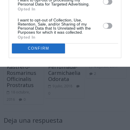
Personal Data for Targeted Advertising.
←
Collar de Jade-Crassula Marnierana
Polygala
→
Opted In
I want to opt-out of Collection, Use,
También te puede gustar
Retention, Sale, and/or Sharing of my
Personal Data that Is Unrelated with the
Purposes for which it was collected.
Opted In
Rhipsalis
CONFIRM
Baccifera
Horrida
Romero
Escoba
Rastrero-
Perfumada-
4 agosto, 2017
Rosmarinus
Carmichaelia
2
Officinalis
Odorata
Prostratus
9 julio, 2018
18 octubre,
0
2016
0
Deja una respuesta