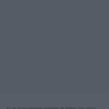
Es un cactus perenne originario de Bolivia. Son cactus