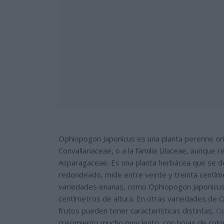
Ophiopogon Japonicus es una planta perenne orig
Convallariaceae, o a la familia Lilaceae, aunque 
Asparagaceae. Es una planta herbácea que se de
redondeado, mide entre veinte y treinta centím
variedades enanas, como Ophiopogon Japonicus 
centímetros de altura. En otras variedades de O
frutos pueden tener características distintas,
Op
crecimiento mucho muy lento, con hojas de colo