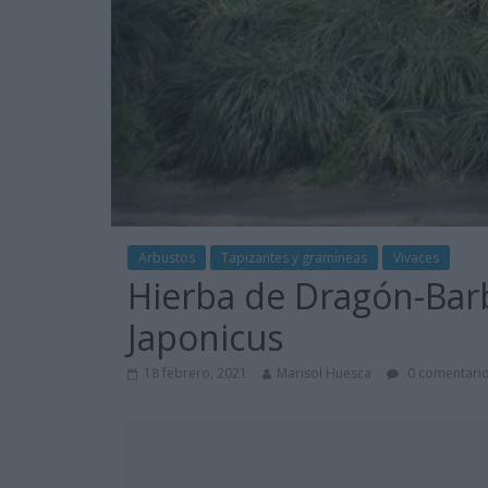
Arbustos
Tapizantes y gramíneas
Vivaces
Hierba de Dragón-Bar
Japonicus
18 febrero, 2021
Marisol Huesca
0 comentari