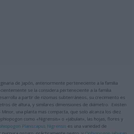
inaria de Japón, anteriormente perteneciente a la familia
recientemente se la considera perteneciente a la familia
sarrolla a partir de rizomas subterráneos, su crecimiento es
etros de altura, y similares dimensiones de diámetro. Existen
Minor, una planta mas compacta, que solo alcanza los diez
phiopogon como «Nigrensis» o «Jabulan», las hojas, flores y
hiopogon Planiscapus Nigrensis
es una variedad de
r purpura oscuro, prácticamente negro, y
Ophiopogon Jaburan