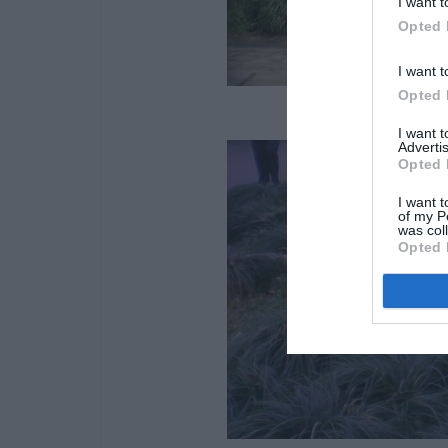
I want t
Opted 
I want t
Opted 
I want 
Advertis
Opted 
I want t
of my P
was col
Opted 