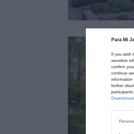
Para Mi Ja
If you wish 
sensitive in
confirm you
continue se
information 
further disc
participants
Downstream 
Persona