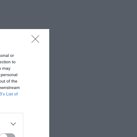
sonal or
ection to
ou may
 personal
out of the
 downstream
B’s List of