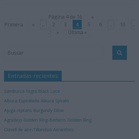
Página 4 de 16
«
Primera
«
...
2
3
4
5
6
...
10
..
.
»
Última »
Entradas recientes
Sambucus Nigra Black Lace
Albuca Espiralada-Albuca Spiralis
Ajuga reptans Burgundy Glow
Agradejo Golden Ring-Berberis Golden Ring
Clavell de aire-Tillandsia Aeranthos