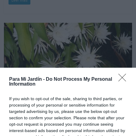
Leer más
Para Mi Jardín -
Do Not Process My Personal
Information
If you wish to opt-out of the sale, sharing to third parties, or
Cactus y suculentas
Colgantes
Plantas de interior
processing of your personal or sensitive information for
Epiphyllum Oxypetalum
targeted advertising by us, please use the below opt-out
section to confirm your selection. Please note that after your
18 junio, 2020
Marisol Huesca
2 comentarios
opt-out request is processed you may continue seeing
Dificultad media
interest-based ads based on personal information utilized by