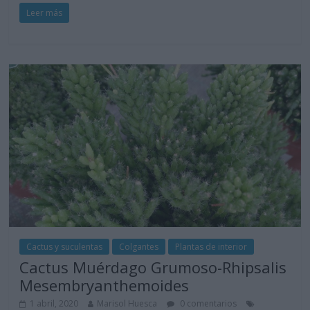
Leer más
Cactus y suculentas
Colgantes
Plantas de interior
Cactus Muérdago Grumoso-Rhipsalis
Mesembryanthemoides
1 abril, 2020
Marisol Huesca
0 comentarios