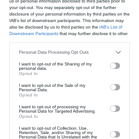
us or personal information disclosed to third parties prior to
Planta perenne epifita, de tallos largos y gruesos, de bordes
your opt-out. You may separately opt-out of the further
ondulados. Florece de mediados de primavera a mediados
disclosure of your personal information by third parties on the
de verano, flores grandes y aromáticas, muy atractivas, de
IAB’s list of downstream participants. This information may
color blanco. Situación parcialmente soleada, suelo fértil y
also be disclosed by us to third parties on the
IAB’s List of
poroso, ligeramente húmedo y bien drenado.
Downstream Participants
that may further disclose it to other
third parties.
Leer más
Personal Data Processing Opt Outs
I want to opt-out of the Sharing of my
personal data.
Opted In
I want to opt-out of the Sale of my
Personal Data.
Opted In
I want to opt-out of processing my
Personal Data for Targeted Advertising.
Opted In
I want to opt-out of Collection, Use,
Retention, Sale, and/or Sharing of my
Personal Data that Is Unrelated with the