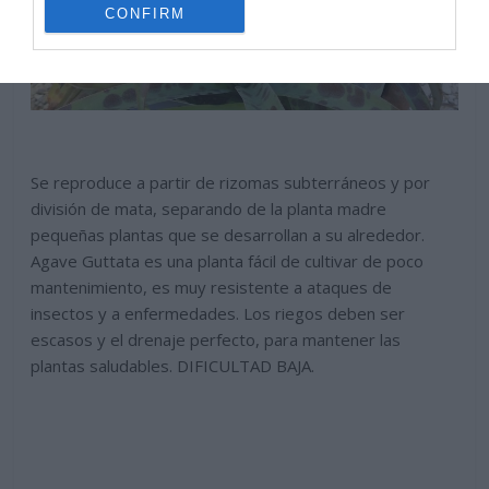
CONFIRM
Se reproduce a partir de rizomas subterráneos y por
división de mata, separando de la planta madre
pequeñas plantas que se desarrollan a su alrededor.
Agave Guttata es una planta fácil de cultivar de poco
mantenimiento, es muy resistente a ataques de
insectos y a enfermedades. Los riegos deben ser
escasos y el drenaje perfecto, para mantener las
plantas saludables. DIFICULTAD BAJA.