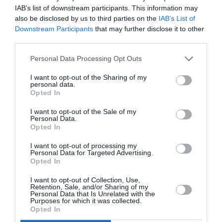
IAB’s list of downstream participants. This information may
also be disclosed by us to third parties on the
IAB’s List of
Downstream Participants
that may further disclose it to other
Riegos moderados, al tratarse de una planta suculenta,
third parties.
acumula agua en sus hojas, una vez a la semana en
primavera y verano suele ser suficiente, disminuir los
Personal Data Processing Opt Outs
riegos en otoño e invierno a medida que bajen las
I want to opt-out of the Sharing of my
temperaturas. Es una planta muy resistente que puede
personal data.
tolerar periodos de sequía. Retiraremos las hojas secas
Opted In
de la base de la planta, para mantener el ejemplar
I want to opt-out of the Sale of my
saludable. No soporta el frió intenso ni las heladas.
Personal Data.
Opted In
I want to opt-out of processing my
Personal Data for Targeted Advertising.
Opted In
I want to opt-out of Collection, Use,
Retention, Sale, and/or Sharing of my
Personal Data that Is Unrelated with the
Purposes for which it was collected.
Opted In