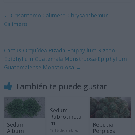
←
Crisantemo Calimero-Chrysanthemun
Calimero
Cactus Orquídea Rizada-Epiphyllum Rizado-
Epiphyllum Guatemala Monstruosa-Epiphyllum
Guatemalense Monstruosa
→
También te puede gustar
Sedum
Rubrotinctu
m
Sedum
Rebutia
Album
Perplexa
18 diciembre,