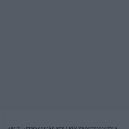
Agave Guttata es una planta suculenta perteneciente a