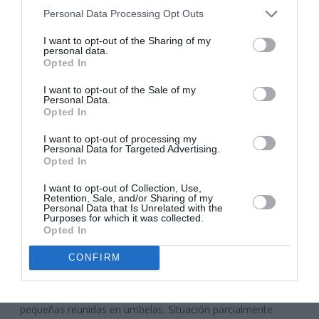
Personal Data Processing Opt Outs
I want to opt-out of the Sharing of my
personal data.
Opted In
I want to opt-out of the Sale of my
Personal Data.
Opted In
I want to opt-out of processing my
Personal Data for Targeted Advertising.
Acuáticas
Tapizantes y gramíneas
Vivaces
Opted In
Ombligo de Venus-Dolar Húmedo-
I want to opt-out of Collection, Use,
Hydrocotyle Umbellata
Retention, Sale, and/or Sharing of my
Personal Data that Is Unrelated with the
5 abril, 2019
Marisol Huesca
2 comentarios
Purposes for which it was collected.
Opted In
Dificultad baja
CONFIRM
Planta pequeña acuática o semi acuática, de hojas
redondeadas de largos peciolos, de color verde brillante y
bordes ondulados. Florece en verano, flores blancas muy
pequeñas reunidas en umbelas. Situación parcialmente