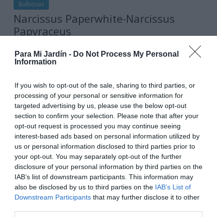
Bulbosas
Narcissus Paperwhite-Narcissus
Papyraceus
5 abril, 2019
Marisol Huesca
0 comentarios
Para Mi Jardín -
Do Not Process My Personal
Dificultad baja
Information
Planta bulbosa perenne, herbácea. Bulbos de tamaño
If you wish to opt-out of the sale, sharing to third parties, or
medio, redondeados y puntiagudos de base aplanada.
processing of your personal or sensitive information for
Hojas alargadas y estrechas de color verde y crecimiento
targeted advertising by us, please use the below opt-out
erecto o ligeramente curvado. Florece a finales de invierno
section to confirm your selection. Please note that after your
o principios de primavera, Flores pequeñas y delicadas de
opt-out request is processed you may continue seeing
color blanco puro, muy aromáticas. Situación soleada o
interest-based ads based on personal information utilized by
parcialmente soleada. Suelo fértil bien drenado.
us or personal information disclosed to third parties prior to
your opt-out. You may separately opt-out of the further
Leer más
disclosure of your personal information by third parties on the
IAB’s list of downstream participants. This information may
also be disclosed by us to third parties on the
IAB’s List of
Downstream Participants
that may further disclose it to other
third parties.