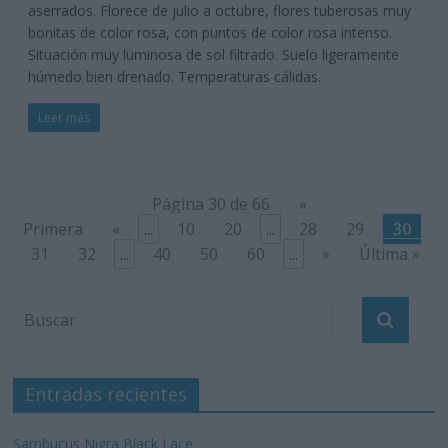
aserrados. Florece de julio a octubre, flores tuberosas muy
bonitas de color rosa, con puntos de color rosa intenso.
Situación muy luminosa de sol filtrado. Suelo ligeramente
húmedo bien drenado. Temperaturas cálidas.
Leer más
Página 30 de 66
«
Primera
«
...
10
20
...
28
29
30
31
32
...
40
50
60
...
»
Última »
Entradas recientes
Sambucus Nigra Black Lace