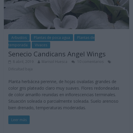
Arbustos
Plantas de poca agua
Plantas de
temporada
Vivaces
Senecio Candicans Angel Wings
8 abril, 2019
Marisol Huesca
10 comentarios
Dificultad baja
Planta herbácea perenne, de hojas ovaladas grandes de
color gris plateado claro muy suaves. Flores redondeadas
de color amarillo reunidas en inflorescencias terminales.
Situación soleada o parcialmente soleada. Suelo arenoso
bien drenado, temperaturas moderadas.
Leer más