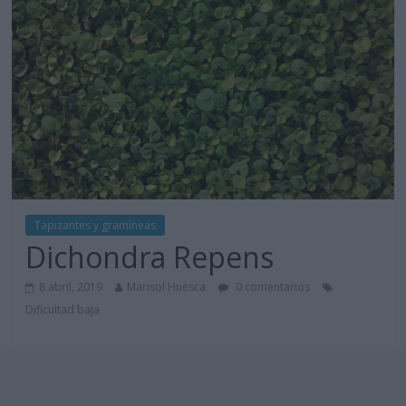
Tapizantes y gramíneas
Dichondra Repens
8 abril, 2019
Marisol Huesca
0 comentarios
Dificultad baja