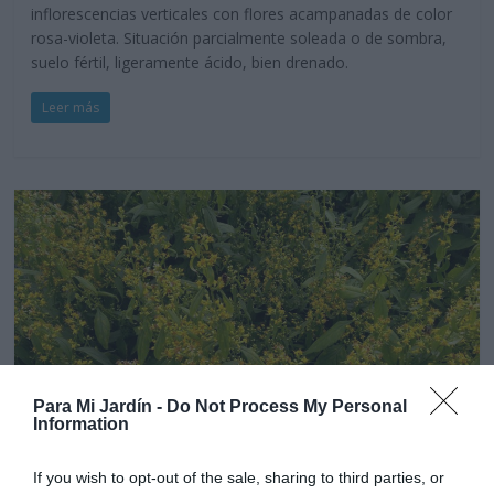
inflorescencias verticales con flores acampanadas de color
rosa-violeta. Situación parcialmente soleada o de sombra,
suelo fértil, ligeramente ácido, bien drenado.
Leer más
Para Mi Jardín -
Do Not Process My Personal
Information
If you wish to opt-out of the sale, sharing to third parties, or
Silvestres
Vivaces