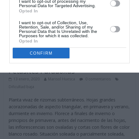
I want to opt-out of processing my
Personal Data for Targeted Advertising.
Opted In
I want to opt-out of Collection, Use,
Retention, Sale, and/or Sharing of my
Personal Data that Is Unrelated with the
Purposes for which it was collected.
Opted In
CONFIRM
Silvestres
Vivaces
Petasites Paradoxus
13 enero, 2020
Marisol Huesca
0 comentarios
Dificultad baja
Planta vivaz de rizomas subterráneos. Hojas grandes
acorazonadas de aspecto triangular, en primavera y verano,
durmiente en invierno. Florece a finales de invierno o
principios de primavera, antes del nacimiento de las hojas,
las inflorescencias son ovaladas y cortas con flores de color
blanco rosado. Situación soleada o parcialmente soleada,