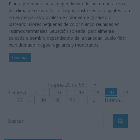
Planta perenne o anual dependiendo de las temperaturas
del clima de cultivo. Tallos largos, rastreros o colgantes con
hojas pequeñas y ovales de color verde grisáceo o
plateado. Flores pequeñas de color blanco reunidas en
racimos terminales. Situación soleada, parcialmente
soleada o sombra dependiendo de la variedad. Suelo fértil
bien drenado, riegos regulares y moderados.
Leer más
Página 20 de 66
«
Primera
«
...
10
...
18
19
20
21
22
...
30
40
50
...
»
Última »