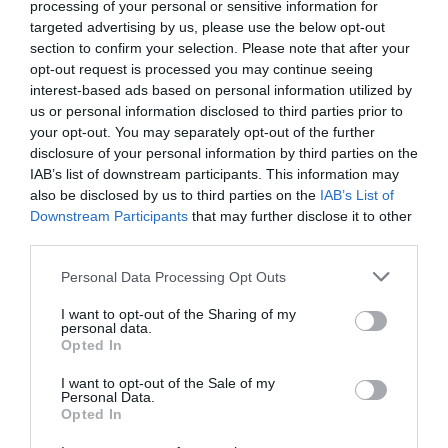
processing of your personal or sensitive information for
Vara de Oro Zigzagueante-Solidago
targeted advertising by us, please use the below opt-out
Flexicaulis
section to confirm your selection. Please note that after your
13 enero, 2020
Marisol Huesca
0 comentarios
opt-out request is processed you may continue seeing
interest-based ads based on personal information utilized by
Dificultad baja
us or personal information disclosed to third parties prior to
your opt-out. You may separately opt-out of the further
Planta rizomatosa vivaz, tallos delgados, erectos o
disclosure of your personal information by third parties on the
zigzagueantes, hojas ovaladas y alargadas de color verde
IAB’s list of downstream participants. This information may
de bordes dentados y puntiagudas. Florece de mediados de
also be disclosed by us to third parties on the
IAB’s List of
verano a principios de otoño, Flores pequeñas y
Downstream Participants
that may further disclose it to other
abundantes de color amarillo brillante. Situación soleada o
third parties.
parcialmente soleada, suelo seco o ligeramente húmedo
bien drenado. Muy resistente a las bajas temperaturas.
Personal Data Processing Opt Outs
Leer más
I want to opt-out of the Sharing of my
personal data.
Opted In
I want to opt-out of the Sale of my
Personal Data.
Opted In