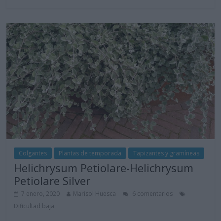
Colgantes
Plantas de temporada
Tapizantes y gramíneas
Helichrysum Petiolare-Helichrysum
Petiolare Silver
7 enero, 2020
Marisol Huesca
6 comentarios
Dificultad baja