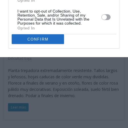
Opted In
I want to opt-out of Collection, Use,
Retention, Sale, and/or Sharing of my
Personal Data that Is Unrelated with the
Purposes for which it was collected.
Opted In
Trepadoras y enredaderas
CONFIRM
Bignonia Rosa-Podranea Ricasiolana
14 agosto, 2016
Marisol Huesca
0 comentarios
Dificultad baja
Planta trepadora extremadamente resistente. Tallos largos
y leñosos, hojas caducas de color verde muy divididas.
Florece a finales de verano y en otoño, flores de color rosa
pálido muy decorativas. Exposición soleada, suelo fértil bien
drenado. Podar a finales de invierno.
Leer más