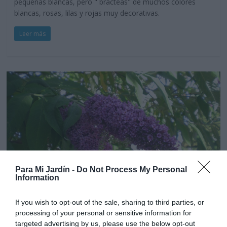
pequeñas blancas, pero " brácteas" de muchos colores
blancas, rosas, lilas y rojas muy decorativas.
Leer más
Para Mi Jardín -
Do Not Process My Personal
Information
If you wish to opt-out of the sale, sharing to third parties, or
Arbustos
processing of your personal or sensitive information for
Arbusto de las mariposas-Buddelia-
targeted advertising by us, please use the below opt-out