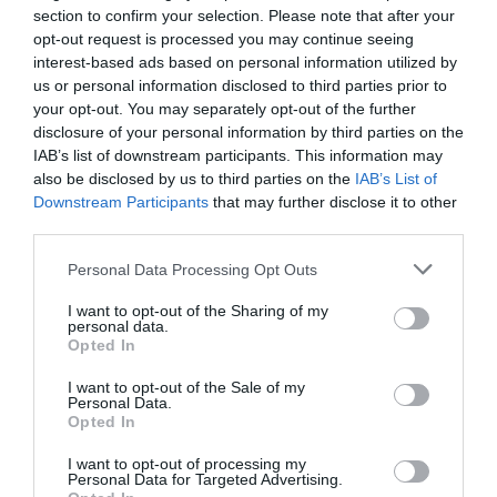
Buddleja Davidii
section to confirm your selection. Please note that after your
opt-out request is processed you may continue seeing
14 agosto, 2016
Marisol Huesca
1 comentario
interest-based ads based on personal information utilized by
Dificultad baja
us or personal information disclosed to third parties prior to
your opt-out. You may separately opt-out of the further
Arbusto caduco o parcialmente caduco, muy ramificado y
disclosure of your personal information by third parties on the
de grandes dimensiones. Hojas alargadas de color verde.
IAB’s list of downstream participants. This information may
Floración estival, flores aromáticas en forma de racimos de
also be disclosed by us to third parties on the
IAB’s List of
color lila, blanco o rosa. Exposición soleada y suelo bien
Downstream Participants
that may further disclose it to other
drenado.
third parties.
Leer más
Personal Data Processing Opt Outs
I want to opt-out of the Sharing of my
personal data.
Opted In
I want to opt-out of the Sale of my
Personal Data.
Opted In
I want to opt-out of processing my
Personal Data for Targeted Advertising.