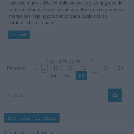
caducas, muy divididas en folíolos ovales y puntiagudos de
bordes dentados. Florece en verano, flores de color naranja
intenso casi rojo. Exposición soleada, suelo rico en
nutrientes bien drenado.
Leer más
Página 66 de 66
«
Primera
«
...
10
20
30
...
62
63
64
65
66
Entradas recientes
Sambucus Nigra Black Lace