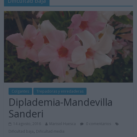
Dificultad baja
Colgantes
Trepadoras y enredaderas
Diplademia-Mandevilla
Sanderi
14 agosto, 2016
Marisol Huesca
0 comentarios
,
Dificultad baja
Dificultad media