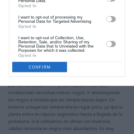
Personal Data.
Opted In
I want to opt-out of processing my
Personal Data for Targeted Advertising.
Opted In
I want to opt-out of Collection, Use,
Retention, Sale, and/or Sharing of my
Personal Data that Is Unrelated with the
Purposes for which it was collected.
Opted In
CONFIRM
Riegos regulares en ejemplares jóvenes y recién
trasplantados y en los cultivados en macetas. Las
plantas cultivadas en el jardin, cuando están bien
establecidas necesitan menos riegos. Ir disminuyendo
los riegos a medida que las temperaturas bajen. En
invierno si bajan las temperaturas regar poco, ya que la
planta entra en reposo vegetativo hasta a llegada de la
primavera. Si la cultivamos en climas con inviernos
cálidos necesitaran riegos mas abundantes. Es muy