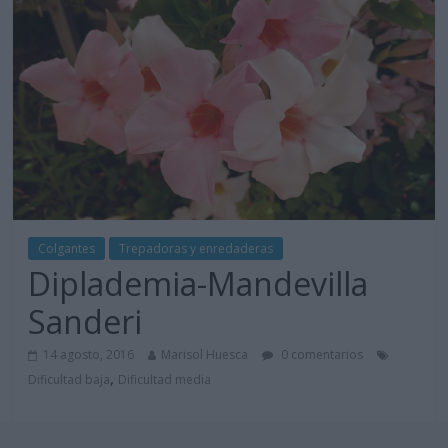
Colgantes
Trepadoras y enredaderas
Diplademia-Mandevilla
Sanderi
14 agosto, 2016
Marisol Huesca
0 comentarios
,
Dificultad baja
Dificultad media