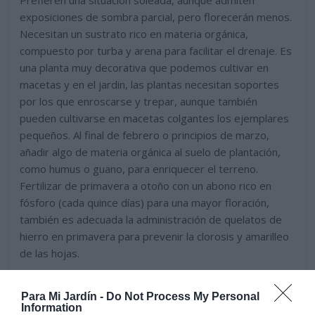
Prefieren una situación soleada, aunque admiten
exposiciones de sombra parcial, pero florecerán menos.
Necesitan un sustrato rico en materia orgánica,
compuesto por turba y arena para facilitar el drenaje. Es
una planta muy decorativa que podemos cultivar en
macetas y en el jardin, las plantas necesitan soportes
por los que enroscarse y trepar, aunque también
pueden cultivarse en macetas colgantes los ejemplares
pequeños. Al final de febrero o principios de marzo,
añadir algo de materia orgánica al suelo de plantación,
como humus o guano, para enriquecer el terreno.
Fertilizar de primavera a otoño con un abono rico en
fósforo (cada quince días) para una mayor floración,
también es adecuada la administración de quelatos de
hierro en primavera para prevenir la clorosis y amarilleo
de las hojas.
Para Mi Jardín -
Do Not Process My Personal
Information