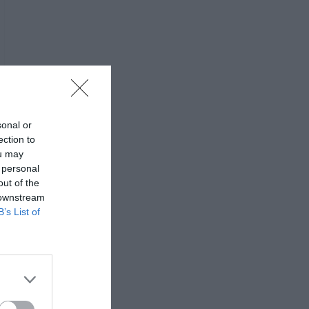
sonal or
ection to
ou may
 personal
out of the
 downstream
B’s List of