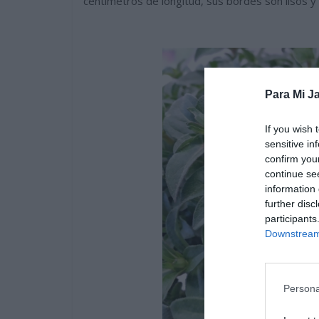
centímetros de longitud, sus bordes son lisos y 
Para Mi Ja
If you wish 
sensitive in
confirm you
continue se
information 
further disc
participants
Downstream 
Persona