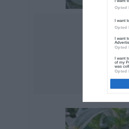
I want t
Opted 
I want t
Opted 
I want 
Advertis
Opted 
I want t
of my P
was col
Opted 