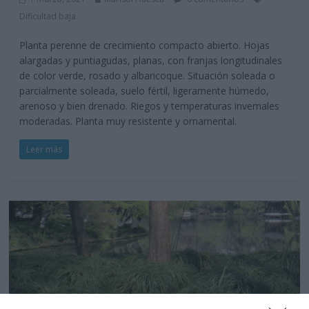
Dificultad baja
Planta perenne de crecimiento compacto abierto. Hojas
alargadas y puntiagudas, planas, con franjas longitudinales
de color verde, rosado y albaricoque. Situación soleada o
parcialmente soleada, suelo fértil, ligeramente húmedo,
arenoso y bien drenado. Riegos y temperaturas invernales
moderadas. Planta muy resistente y ornamental.
Leer más