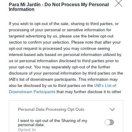
Para Mi Jardín -
Do Not Process My Personal
Information
If you wish to opt-out of the sale, sharing to third parties, or
processing of your personal or sensitive information for
Arbustos
Tapizantes y gramíneas
Vivaces
targeted advertising by us, please use the below opt-out
Hierba de Dragón-Barba de
section to confirm your selection. Please note that after your
Serpiente-Ophiopogon Japonicus
opt-out request is processed you may continue seeing
interest-based ads based on personal information utilized by
18 febrero, 2021
Marisol Huesca
0 comentarios
us or personal information disclosed to third parties prior to
Dificultad baja
your opt-out. You may separately opt-out of the further
disclosure of your personal information by third parties on the
Planta perenne de crecimiento denso, forma montículos
IAB’s list of downstream participants. This information may
redondeados. Hojas alargadas y estrechas de color verde
also be disclosed by us to third parties on the
IAB’s List of
oscuro generalmente. Florece en verano, pequeñas flores
Downstream Participants
that may further disclose it to other
blancas o de color violeta pálido, reunidas en
third parties.
inflorescencias cortas. Situación parcialmente soleada o
sombría, suelo fértil y profundo. Riegos regulares y
Personal Data Processing Opt Outs
profundos.
I want to opt-out of the Sharing of my
personal data.
Leer más
Opted In