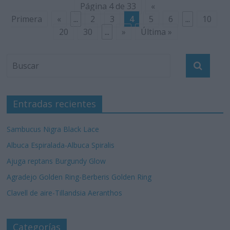
Página 4 de 33
«
Primera
«
...
2
3
4
5
6
...
10
20
30
...
»
Última »
Entradas recientes
Sambucus Nigra Black Lace
Albuca Espiralada-Albuca Spiralis
Ajuga reptans Burgundy Glow
Agradejo Golden Ring-Berberis Golden Ring
Clavell de aire-Tillandsia Aeranthos
Categorías