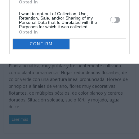
Opted In
I want to opt-out of Collection, Use,
Retention, Sale, and/or Sharing of my
Acuáticas
Personal Data that Is Unrelated with the
Nenúfar Blanco-Nenúfar Europeo-
Purposes for which it was collected.
Opted In
Nymphaea Alba
CONFIRM
5 junio, 2020
Marisol Huesca
2 comentarios
Dificultad media
Planta acuática, muy pulular y frecuentemente cultivada
como planta ornamental. Hojas redondeadas flotantes, de
color verde con una abertura lineal pronunciada. Florece de
principios a finales de verano, flores muy decorativas
flotantes, de múltiples pétalos, de color blanco y centros
dorados. Situación soleada, suelo fértil y mojado, agua
dulce.
Leer más