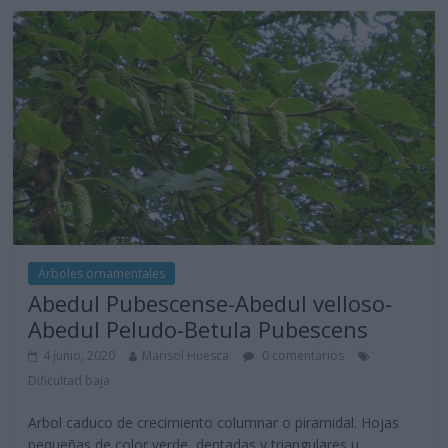
Árboles ornamentales
Abedul Pubescense-Abedul velloso-
Abedul Peludo-Betula Pubescens
4 junio, 2020
Marisol Huesca
0 comentarios
Dificultad baja
Arbol caduco de crecimiento columnar o piramidal. Hojas
pequeñas de color verde, dentadas y triangulares u