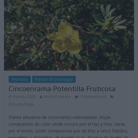
Arbustos
Plantas de poca agua
Cincoenrama-Potentilla Fruticosa
8 junio, 2020
Marisol Huesca
0 comentarios
Dificultad baja
Planta arbustiva de crecimiento redondeado. Hojas
compuestas de color verde oscuro por el haz y mas claras
por el envés, están compuestas por de tres a cinco folíolos,
pequeños y alargados, de bordes lisos. Florece de finales de