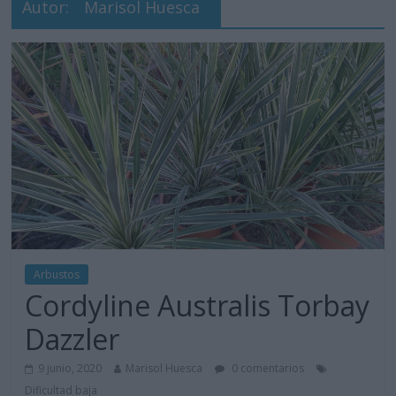
Autor:
Marisol Huesca
Arbustos
Cordyline Australis Torbay
Dazzler
9 junio, 2020
Marisol Huesca
0 comentarios
Dificultad baja