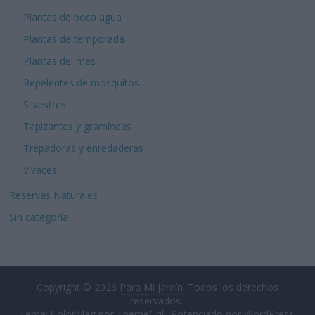
Plantas de poca agua
Plantas de temporada
Plantas del mes
Repelentes de mosquitos
Silvestres
Tapizantes y gramíneas
Trepadoras y enredaderas
Vivaces
Reservas Naturales
Sin categoría
Copyright © 2026
Para Mi Jardín
. Todos los derechos
reservados..
Tema: ColorMag por
ThemeGrill
. Potenciado por
WordPress
.