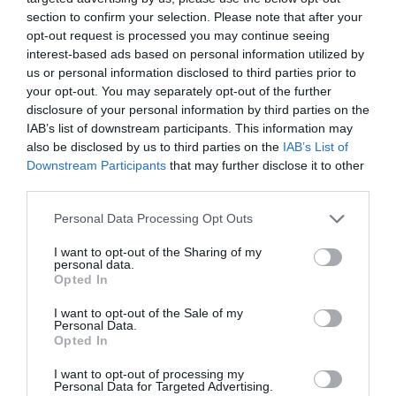
Planta herbácea vivaz, semi acuática, de crecimiento
section to confirm your selection. Please note that after your
vertical. Tallos cuadriculares altos con hojas lanceadas y
opt-out request is processed you may continue seeing
pequeñas, de color verde. Florece de finales de primavera a
interest-based ads based on personal information utilized by
finales de verano, flores pequeñas, de color rosa purpura o
us or personal information disclosed to third parties prior to
violeta, reunidas en inflorescencias verticales. Situación
your opt-out. You may separately opt-out of the further
soleada o parcialmente soleada, suelo húmedo o
disclosure of your personal information by third parties on the
encharcado. Resiste temperaturas bajas invernales.
IAB’s list of downstream participants. This information may
also be disclosed by us to third parties on the
IAB’s List of
Leer más
Downstream Participants
that may further disclose it to other
third parties.
Personal Data Processing Opt Outs
I want to opt-out of the Sharing of my
personal data.
Opted In
I want to opt-out of the Sale of my
Personal Data.
Opted In
I want to opt-out of processing my
Personal Data for Targeted Advertising.