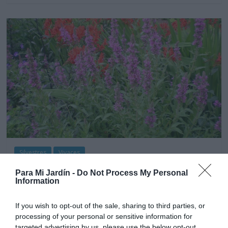
Silvestres
Vivaces
Arroyuella-Salicaria-Lythrum
Para Mi Jardín -
Do Not Process My Personal
Salicaria
Information
7 junio, 2020
Marisol Huesca
0 comentarios
If you wish to opt-out of the sale, sharing to third parties, or
Dificultad muy baja
processing of your personal or sensitive information for
targeted advertising by us, please use the below opt-out