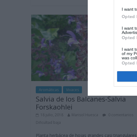
I want t
Opted 
I want 
Advertis
Opted 
I want t
of my P
was col
Opted 
Aromáticas
Vivaces
Salvia de los Balcanes-Salvia
Forskaohlei
18 julio, 2018
Marisol Huesca
0 comentarios
Dificultad baja
Planta herbácea de hojas grandes casi triangulares