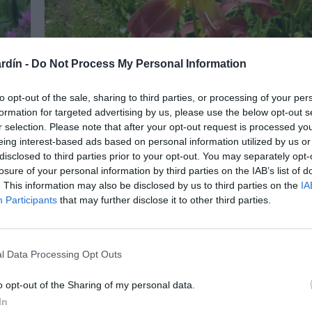
rdín -
Do Not Process My Personal Information
Bulbosas
Vivaces
to opt-out of the sale, sharing to third parties, or processing of your per
Hemerocallis «Yaba Daba Do»
formation for targeted advertising by us, please use the below opt-out s
18 agosto, 2018
Marisol Huesca
0 comentarios
r selection. Please note that after your opt-out request is processed y
Dificultad baja
s
eing interest-based ads based on personal information utilized by us or
disclosed to third parties prior to your opt-out. You may separately opt-
Planta herbácea perenne de hojas alargadas de color
losure of your personal information by third parties on the IAB’s list of
verde que crecen directamente desde el suelo.
. This information may also be disclosed by us to third parties on the
IA
uy
Inflorescencias erectas de grandes flores en forma de
Participants
that may further disclose it to other third parties.
rde,
araña de color purpura y centros amarillos. Situación
soleada o parcialmente soleada. Suelo bien drenado.
l Data Processing Opt Outs
Leer más
o opt-out of the Sharing of my personal data.
In