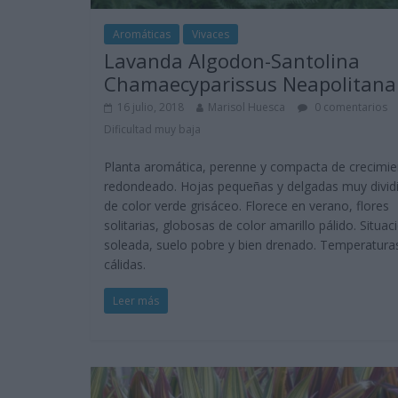
Aromáticas
Vivaces
Lavanda Algodon-Santolina
Chamaecyparissus Neapolitana
16 julio, 2018
Marisol Huesca
0 comentarios
Dificultad muy baja
Planta aromática, perenne y compacta de crecimi
redondeado. Hojas pequeñas y delgadas muy divid
de color verde grisáceo. Florece en verano, flores
solitarias, globosas de color amarillo pálido. Situac
soleada, suelo pobre y bien drenado. Temperatura
cálidas.
Leer más