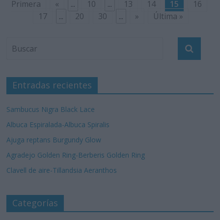
Primera
«
...
10
...
13
14
15
16
17
...
20
30
...
»
Última »
Entradas recientes
Sambucus Nigra Black Lace
Albuca Espiralada-Albuca Spiralis
Ajuga reptans Burgundy Glow
Agradejo Golden Ring-Berberis Golden Ring
Clavell de aire-Tillandsia Aeranthos
Categorías