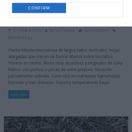
CONFIRM
Vivaces
Tricyrtis Formosana x Hirta
23 octubre, 2018
Marisol Huesca
0 comentarios
Dificultad baja
Planta híbrida rizomatosa de largos tallos verticales. Hojas
alargadas que crecen de forma alterna sobre los tallos.
Florece en otoño, flores muy atractivas y originales de color
blanco con puntos o pecas de color purpura. Situación
parcialmente soleada, suelo rico en nutrientes ligeramente
húmedo y bien drenado. Soporta temperaturas bajas.
Leer más