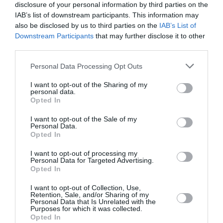
ramificado. Hojas verdes de forma triangular, rugosas,
disclosure of your personal information by third parties on the
cubiertas de una fina vellosidad. Floración abundante y
IAB’s list of downstream participants. This information may
duradera, flores tubulares de color rojo intenso, algunos
also be disclosed by us to third parties on the
IAB’s List of
cultivares presentan flores blancas, rosas o salmón.
Downstream Participants
that may further disclose it to other
Situación soleada, suelo fértil bien drenado. Soporta
third parties.
periodos de sequía.
Personal Data Processing Opt Outs
Leer más
I want to opt-out of the Sharing of my
personal data.
Opted In
I want to opt-out of the Sale of my
Personal Data.
Opted In
I want to opt-out of processing my
Personal Data for Targeted Advertising.
Opted In
I want to opt-out of Collection, Use,
Retention, Sale, and/or Sharing of my
Personal Data that Is Unrelated with the
Purposes for which it was collected.
Opted In