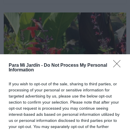
Para Mi Jardín -
Do Not Process My Personal
Information
If you wish to opt-out of the sale, sharing to third parties, or
Plantas de temporada
Vivaces
processing of your personal or sensitive information for
targeted advertising by us, please use the below opt-out
Salvia Escarlata-Salvia Coccinea
section to confirm your selection. Please note that after your
28 octubre, 2018
Marisol Huesca
0 comentarios
opt-out request is processed you may continue seeing
Dificultad baja
interest-based ads based on personal information utilized by
us or personal information disclosed to third parties prior to
Planta herbácea perenne de crecimiento erecto y
your opt-out. You may separately opt-out of the further