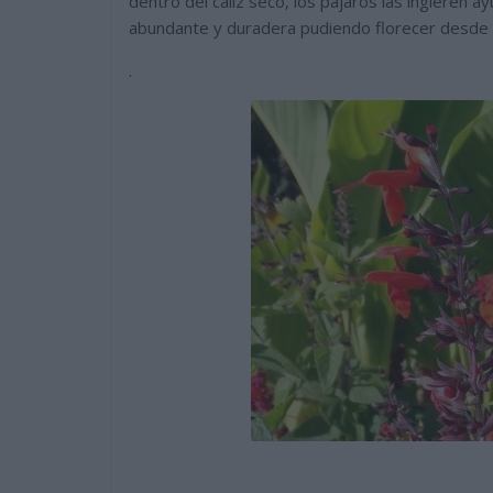
dentro del cáliz seco, los pájaros las ingieren a
abundante y duradera pudiendo florecer desde 
.