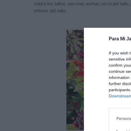
sobre los tallos, son mas anchas cerca del tallo
inferior del tallo.
Para Mi Ja
If you wish 
sensitive in
confirm you
continue se
information 
further disc
participants
Downstream 
Persona