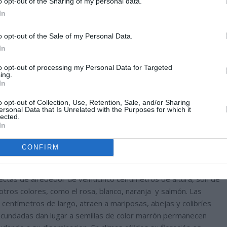
o opt-out of the Sharing of my personal data.
In
o opt-out of the Sale of my Personal Data.
In
to opt-out of processing my Personal Data for Targeted
ing.
In
o opt-out of Collection, Use, Retention, Sale, and/or Sharing
ersonal Data that Is Unrelated with the Purposes for which it
lected.
In
CONFIRM
ectas de alrededor de veinticinco centímetros de altura, son de
 otros colores, como el rosa, blanco, naranja y salmón. Las
 centímetros de largo, atraen a mariposas, abejas y colibríes
fecundadas dan lugar a semillas de color marrón permanecen