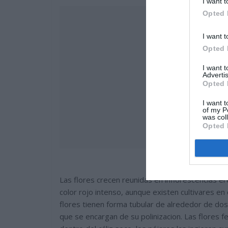
I want t
Opted 
I want t
Opted 
I want 
Advertis
Opted 
I want t
of my P
was col
Opted 
Las flores crecen reunidas en inflorescencias er
color rojo intenso, aunque existen cultivares en
flores tienen forma tubular de alrededor de dos
que se encargan de su polinizacion. Las flores 