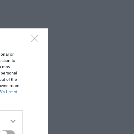
sonal or
ection to
ou may
 personal
out of the
 downstream
B’s List of