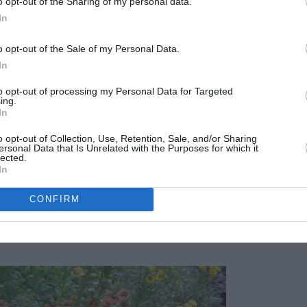
o opt-out of the Sharing of my personal data.
granates. Muchas variedades presentan hojas dibujadas con
In
hojas en algunas variedades es de color rojo oscuro.
o opt-out of the Sale of my Personal Data.
In
to opt-out of processing my Personal Data for Targeted
ing.
In
o opt-out of Collection, Use, Retention, Sale, and/or Sharing
ersonal Data that Is Unrelated with the Purposes for which it
lected.
In
CONFIRM