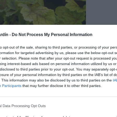
rdín -
Do Not Process My Personal Information
to opt-out of the sale, sharing to third parties, or processing of your per
formation for targeted advertising by us, please use the below opt-out s
r selection. Please note that after your opt-out request is processed y
eing interest-based ads based on personal information utilized by us or
disclosed to third parties prior to your opt-out. You may separately opt-
losure of your personal information by third parties on the IAB’s list of
. This information may also be disclosed by us to third parties on the
IA
Participants
that may further disclose it to other third parties.
rido de sus hojas. Sus hojas crecen en rosetas, son perennes o
l Data Processing Opt Outs
parte de su vegetación. Sus hojas son ligeramente palmeadas,
isos, pueden ser de colores muy variados, verdes en distintos