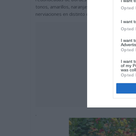
I want t
tonos, amarillos, naranjas, plateados, rojos y 
Opted 
nerviaciones en distinto color, el envés de las 
I want t
Opted 
I want 
Advertis
Opted 
I want t
of my P
was col
Opted 
.