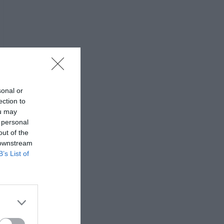
sonal or
ection to
ou may
 personal
out of the
 downstream
B’s List of