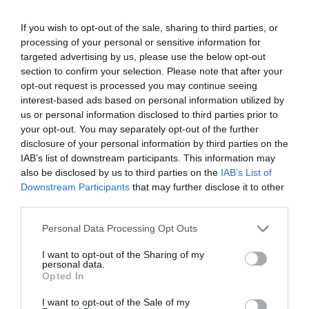
If you wish to opt-out of the sale, sharing to third parties, or
processing of your personal or sensitive information for
targeted advertising by us, please use the below opt-out
section to confirm your selection. Please note that after your
opt-out request is processed you may continue seeing
interest-based ads based on personal information utilized by
us or personal information disclosed to third parties prior to
your opt-out. You may separately opt-out of the further
disclosure of your personal information by third parties on the
IAB’s list of downstream participants. This information may
also be disclosed by us to third parties on the
IAB’s List of
Downstream Participants
that may further disclose it to other
third parties.
Regar más a menudo con temperaturas altas y los
ejemplares recién trasplantados, cuando las
Personal Data Processing Opt Outs
temperaturas bajen ir distanciando los riegos, no
aguanta las bajas temperaturas, se suele comportar
I want to opt-out of the Sharing of my
personal data.
como anual. Si las temperaturas no son muy bajas
Opted In
durante el invierno, las plantas pueden durar mas de una
I want to opt-out of the Sale of my
temporada. En climas con inviernos muy fríos se suele