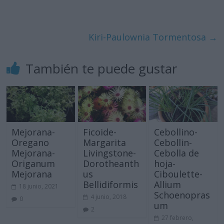
Kiri-Paulownia Tormentosa
→
También te puede gustar
Mejorana-
Ficoide-
Cebollino-
Oregano
Margarita
Cebollin-
Mejorana-
Livingstone-
Cebolla de
Origanum
Dorotheanth
hoja-
Mejorana
us
Ciboulette-
Bellidiformis
Allium
18 junio, 2021
Schoenopras
4 junio, 2018
0
um
2
27 febrero,