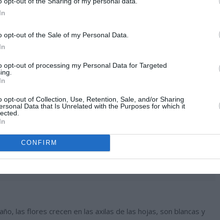
o opt-out of the Sharing of my personal data.
In
o opt-out of the Sale of my Personal Data.
In
to opt-out of processing my Personal Data for Targeted
ing.
In
o opt-out of Collection, Use, Retention, Sale, and/or Sharing
ersonal Data that Is Unrelated with the Purposes for which it
lected.
In
CONFIRM
ño, las flores crecen en las axilas de las hojas, son blancas y