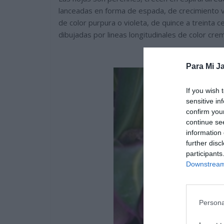
lanceadas en forma de espada, de crecimiento ve
de color purpura o violeta, de quince a treinta 
dibujadas por lineas longitudinales de color cre
Para Mi Ja
If you wish 
sensitive in
confirm you
continue se
information 
further disc
participants
Downstream 
Persona