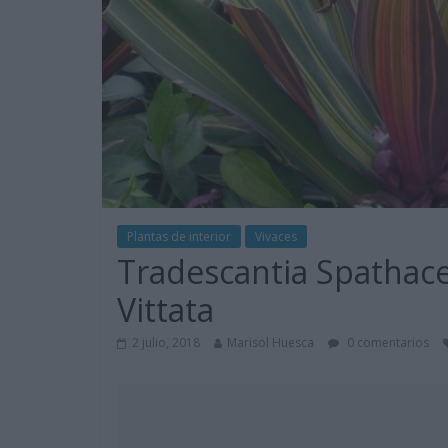
Plantas de interior
Vivaces
Tradescantia Spathace
Vittata
2 julio, 2018
Marisol Huesca
0 comentarios