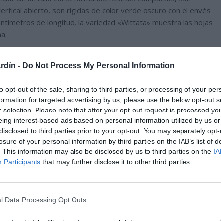
rtical abierto, son rígidas de color verde oscuro con el envés
centímetros de longitud, la variedad «Wittata» muestra las hojas
ma.
rdín -
Do Not Process My Personal Information
to opt-out of the sale, sharing to third parties, or processing of your per
formation for targeted advertising by us, please use the below opt-out s
r selection. Please note that after your opt-out request is processed y
eing interest-based ads based on personal information utilized by us or
disclosed to third parties prior to your opt-out. You may separately opt-
losure of your personal information by third parties on the IAB’s list of
. This information may also be disclosed by us to third parties on the
IA
Participants
that may further disclose it to other third parties.
l Data Processing Opt Outs