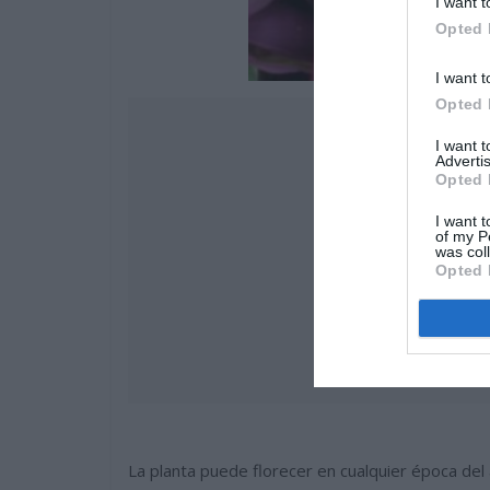
I want t
Opted 
I want t
Opted 
I want 
Advertis
Opted 
I want t
of my P
was col
Opted 
La planta puede florecer en cualquier época del a