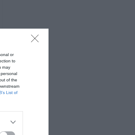
sonal or
ection to
ou may
 personal
out of the
 downstream
B’s List of