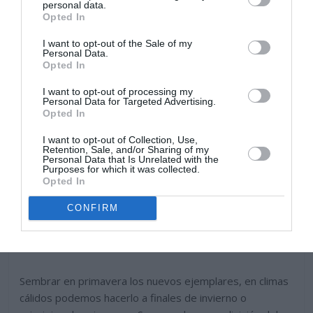
medida que las temperaturas bajan para mantener el
personal data.
Opted In
jardin en buenas condiciones. En primavera los
pequeños brotes creceran de nuevo.
I want to opt-out of the Sale of my
Personal Data.
Opted In
I want to opt-out of processing my
Personal Data for Targeted Advertising.
Opted In
I want to opt-out of Collection, Use,
Retention, Sale, and/or Sharing of my
Personal Data that Is Unrelated with the
Purposes for which it was collected.
Opted In
CONFIRM
Sembrar en primavera los nuevos ejemplares, en climas
cálidos podemos hacerlo a finales de invierno o