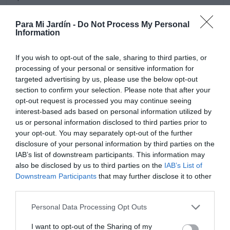
Para Mi Jardín -
Do Not Process My Personal
Information
If you wish to opt-out of the sale, sharing to third parties, or
processing of your personal or sensitive information for
targeted advertising by us, please use the below opt-out
section to confirm your selection. Please note that after your
opt-out request is processed you may continue seeing
interest-based ads based on personal information utilized by
us or personal information disclosed to third parties prior to
your opt-out. You may separately opt-out of the further
disclosure of your personal information by third parties on the
IAB’s list of downstream participants. This information may
also be disclosed by us to third parties on the
IAB’s List of
Downstream Participants
that may further disclose it to other
Es recomendable cortar los tallos florales cuando todas
third parties.
las flores se marchiten, de este modo potenciaremos el
Personal Data Processing Opt Outs
crecimiento de nuevas varas florales. Después del
verano cortar las hojas secas que se van secando a
I want to opt-out of the Sharing of my