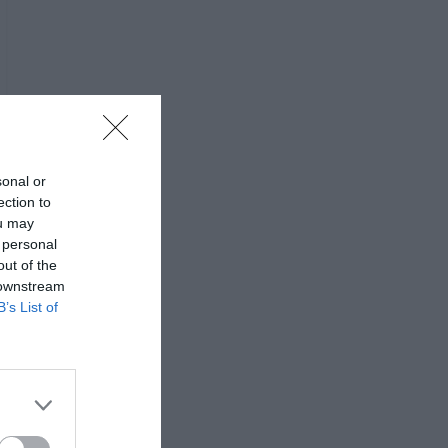
sonal or
ection to
ou may
 personal
out of the
 downstream
B’s List of