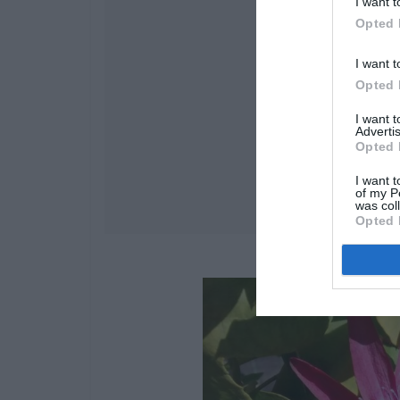
I want t
Opted 
I want t
Opted 
I want 
Advertis
Opted 
I want t
of my P
was col
Opted 