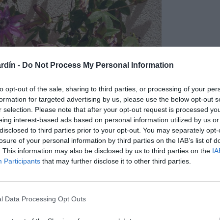
rdín -
Do Not Process My Personal Information
to opt-out of the sale, sharing to third parties, or processing of your per
formation for targeted advertising by us, please use the below opt-out s
r selection. Please note that after your opt-out request is processed y
eing interest-based ads based on personal information utilized by us or
disclosed to third parties prior to your opt-out. You may separately opt-
losure of your personal information by third parties on the IAB’s list of
. This information may also be disclosed by us to third parties on the
IA
Participants
that may further disclose it to other third parties.
, en climas con inviernos cálidos, se convierten en matas densas
 es mejor cultivarlas en macetas para proteger las plantas
l Data Processing Opt Outs