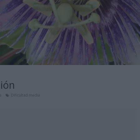
sión
s
Dificultad media