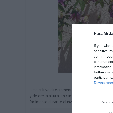
Para Mi Ja
If you wish 
sensitive in
confirm you
continue se
information 
further disc
participants
Downstream 
Si se cultiva directamente en el suelo del jardin
y de cierta altura. En climas con inviernos fríos
fácilmente durante el invierno.
Persona