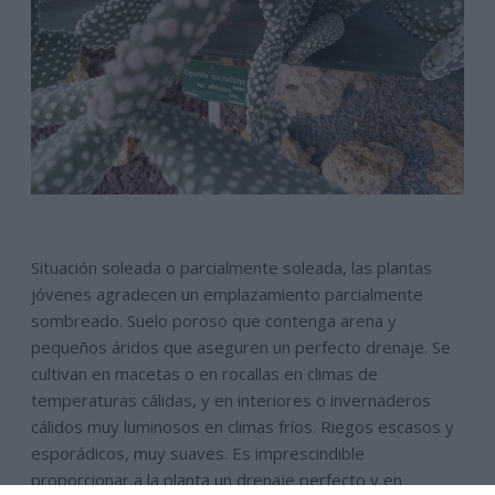
Situación soleada o parcialmente soleada, las plantas
jóvenes agradecen un emplazamiento parcialmente
sombreado. Suelo poroso que contenga arena y
pequeños áridos que aseguren un perfecto drenaje. Se
cultivan en macetas o en rocallas en climas de
temperaturas cálidas, y en interiores o invernaderos
cálidos muy luminosos en climas fríos. Riegos escasos y
esporádicos, muy suaves. Es imprescindible
proporcionar a la planta un drenaje perfecto y en