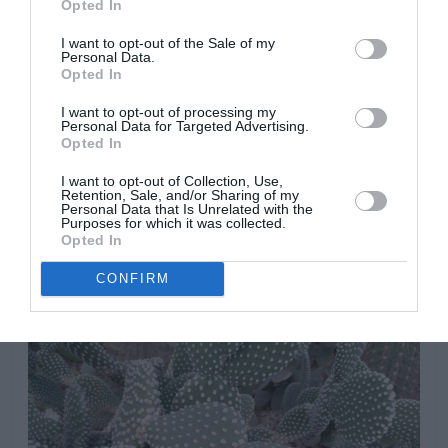
Opted In
Retirar las flores o frutos secos con cuidado de no
I want to opt-out of the Sale of my
Personal Data.
causar heridas en las palas, quitar las palas secas o
Opted In
estropeadas con cuidado para no dañar el resto del
cactus. No soportan temperaturas frías invernales ni las
I want to opt-out of processing my
Personal Data for Targeted Advertising.
heladas, en climas fríos necesitan protección invernal,
Opted In
deberán cultivarse en invernaderos o interiores
luminosos. Prefieren temperaturas cálidas durante todo
I want to opt-out of Collection, Use,
Retention, Sale, and/or Sharing of my
el año, aunque pueden tolerar temperaturas bajas
Personal Data that Is Unrelated with the
Purposes for which it was collected.
breves y suaves.
Opted In
CONFIRM