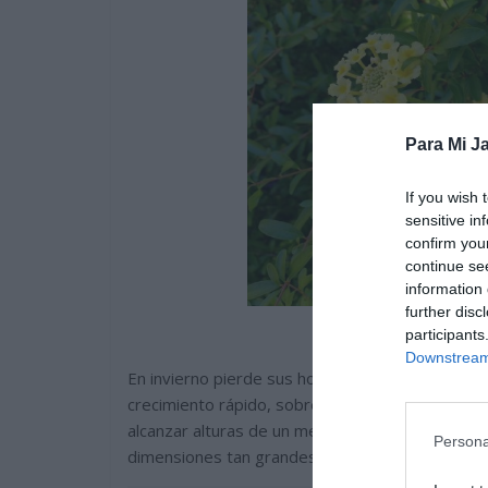
Para Mi Ja
If you wish 
sensitive in
confirm you
continue se
information 
further disc
participants
Downstream 
En invierno pierde sus hojas o parte de ellas, 
crecimiento rápido, sobretodo los ejemplares s
alcanzar alturas de un metro y medio y lo mism
Persona
dimensiones tan grandes.