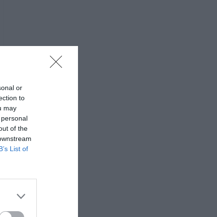
sonal or
ection to
ou may
 personal
out of the
 downstream
B’s List of