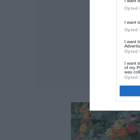
I want t
Opted 
I want t
Opted 
I want 
Advertis
Opted 
I want t
of my P
was col
Opted 