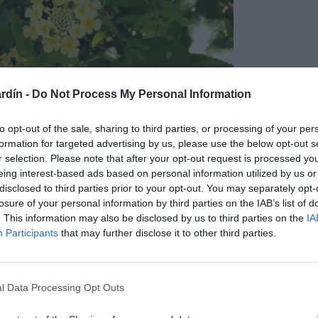
rdín -
Do Not Process My Personal Information
to opt-out of the sale, sharing to third parties, or processing of your per
formation for targeted advertising by us, please use the below opt-out s
r selection. Please note that after your opt-out request is processed y
eing interest-based ads based on personal information utilized by us or
disclosed to third parties prior to your opt-out. You may separately opt-
losure of your personal information by third parties on the IAB’s list of
. This information may also be disclosed by us to third parties on the
IA
Participants
that may further disclose it to other third parties.
dependiendo de las temperaturas invernales. Es un planta de
embrados directamente en el suelo del jardin, pueden llegar a
o de anchura. Las plantas cultivadas en macetas no adquieren
l Data Processing Opt Outs