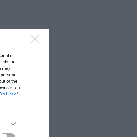
sonal or
ection to
ou may
 personal
out of the
 downstream
B’s List of