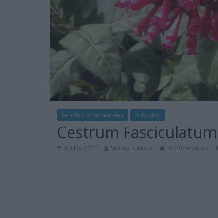
Árboles ornamentales
Arbustos
Cestrum Fasciculatum 
6 julio, 2022
Marisol Huesca
0 comentarios