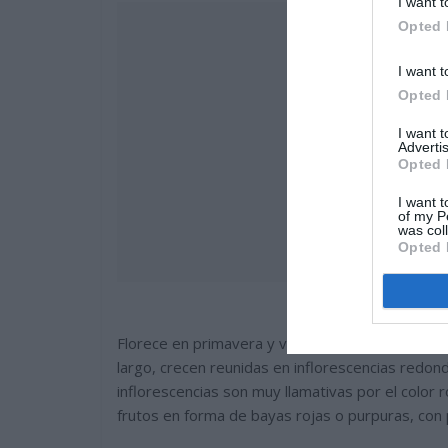
I want t
Opted 
I want t
Opted 
I want 
Advertis
Opted 
I want t
of my P
was col
Opted 
Florece en primavera y verano, las flores son 
largo, crecen reunidas en inflorescencias redon
inflorescencias son muy llamativas por el color
frutos en forma de bayas rojas o purpuras, con 