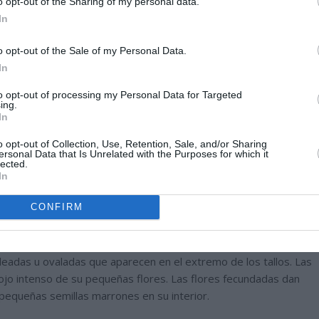
o opt-out of the Sharing of my personal data.
In
o opt-out of the Sale of my Personal Data.
In
to opt-out of processing my Personal Data for Targeted
ing.
In
o opt-out of Collection, Use, Retention, Sale, and/or Sharing
ersonal Data that Is Unrelated with the Purposes for which it
lected.
In
CONFIRM
tubulares y pequeñas, miden solo dos o tres centímetros de
deadas u ovaladas que aparecen en el extremo de los tallos. Las
 rojo intenso de su pequeñas flores. Las flores fecundadas dan
pequeñas semillas marrones en su interior.