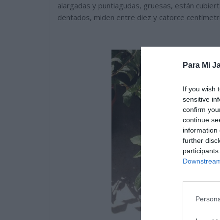
alargadas y puntiagudas, gruesas, están cubiert
dentados, miden entre diez y catorce centímetr
Para Mi Ja
If you wish 
sensitive in
confirm you
continue se
information 
further disc
participants
Downstream 
Persona