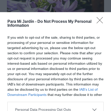
Para Mi Jardín -
Do Not Process My Personal
Information
If you wish to opt-out of the sale, sharing to third parties, or
processing of your personal or sensitive information for
targeted advertising by us, please use the below opt-out
section to confirm your selection. Please note that after your
Situación soleada o parcialmente soleada, en climas de
opt-out request is processed you may continue seeing
temperaturas muy altas agradece emplazamientos
interest-based ads based on personal information utilized by
parcialmente sombreados, pero necesita algunas horas
us or personal information disclosed to third parties prior to
your opt-out. You may separately opt-out of the further
de sol directo para florecer correctamente. Las plantas
disclosure of your personal information by third parties on the
de Agapanthus necesitan un sustrato suelto y fértil que
IAB’s list of downstream participants. This information may
drene perfectamente, sus raíces son gruesas y son
also be disclosed by us to third parties on the
IAB’s List of
sensibles al exceso de agua. Añadiremos anualmente un
Downstream Participants
that may further disclose it to other
poco de abono de liberación lenta a finales de invierno
third parties.
para enriquecer la tierra. Podemos cultivarlo en grupos
Personal Data Processing Opt Outs
en el jardin y en macetas. Agapanthus es adecuado para