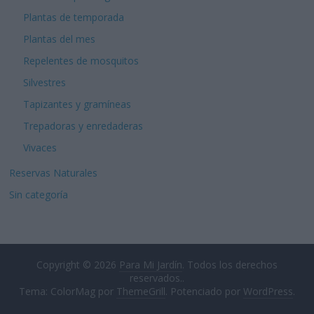
Plantas de temporada
Plantas del mes
Repelentes de mosquitos
Silvestres
Tapizantes y gramíneas
Trepadoras y enredaderas
Vivaces
Reservas Naturales
Sin categoría
Copyright © 2026
Para Mi Jardín
. Todos los derechos
reservados..
Tema: ColorMag por
ThemeGrill
. Potenciado por
WordPress
.