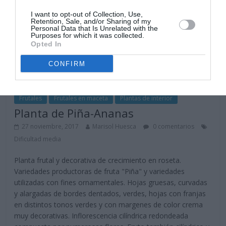
I want to opt-out of Collection, Use,
Retention, Sale, and/or Sharing of my
Personal Data that Is Unrelated with the
Purposes for which it was collected.
Opted In
CONFIRM
Frutales
Frutales en maceta
Plantas de interior
Planta de Piña-Ananas
27 noviembre, 2017
Marisol Huesca
0 comentarios
Dificultad media
Planta frutal y decorativa de crecimiento en roseta.
Variedades productoras de fruta "Piña" y variedades
utilizadas con fines ornamentales. Hojas gruesas, curvadas
y alargadas de bordes dentados, verdes, hojas con franjas
en distintos tonos verdes y con margenes de color crema
muy decorativas. Inflorescencia cilíndrica redondeada