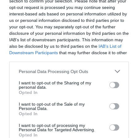
section to confirm your selection. Please note that after your
Citrofortunella Mitis
opt-out request is processed you may continue seeing
3 diciembre, 2017
Marisol Huesca
2 comentarios
interest-based ads based on personal information utilized by
us or personal information disclosed to third parties prior to
Dificultad media
your opt-out. You may separately opt-out of the further
disclosure of your personal information by third parties on the
Árbol o arbusto ornamental de crecimiento redondeado y
IAB’s list of downstream participants. This information may
erecto. Hojas perennes de color verde ovaladas. Floración
also be disclosed by us to third parties on the
IAB’s List of
primaveral, flores pequeñas de cinco pétalos, de color
Downstream Participants
that may further disclose it to other
blanco puro, muy aromáticas. Frutos redondeados de color
third parties.
verde que cambian a color naranja brillante al madurar,
pueden permanecer en invierno sobre la planta. Situación
Personal Data Processing Opt Outs
soleada y suelo bien drenado. Frutos comestibles de pulpa
agria y corteza dulce.
I want to opt-out of the Sharing of my
personal data.
Opted In
Leer más
I want to opt-out of the Sale of my
Personal Data.
Opted In
I want to opt-out of processing my
Personal Data for Targeted Advertising.
Opted In