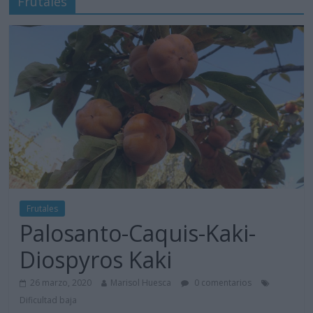
Frutales
Frutales
Palosanto-Caquis-Kaki-
Diospyros Kaki
26 marzo, 2020
Marisol Huesca
0 comentarios
Dificultad baja