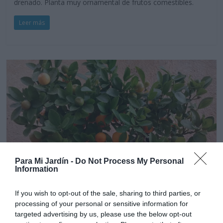
drenado. Planta muy ornamental de frutos comestibles.
Leer más
Para Mi Jardín -
Do Not Process My Personal
Information
Cítricos
Frutales
Frutales en maceta
If you wish to opt-out of the sale, sharing to third parties, or
Naranja China-Calamondino-
processing of your personal or sensitive information for
targeted advertising by us, please use the below opt-out
Citrofortunella Microcarpa-