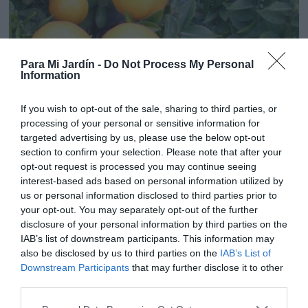
Para Mi Jardín -
Do Not Process My Personal
Information
If you wish to opt-out of the sale, sharing to third parties, or
processing of your personal or sensitive information for
targeted advertising by us, please use the below opt-out
Árboles ornamentales
Cítricos
Frutales
Frutales en
section to confirm your selection. Please note that after your
maceta
opt-out request is processed you may continue seeing
Chinotto-Citrus Myrtifolia
interest-based ads based on personal information utilized by
us or personal information disclosed to third parties prior to
12 diciembre, 2016
Marisol Huesca
0 comentarios
your opt-out. You may separately opt-out of the further
Dificultad baja
disclosure of your personal information by third parties on the
IAB’s list of downstream participants. This information may
Cítrico de crecimiento lento de hojas pequeñas y alargadas.
also be disclosed by us to third parties on the
IAB’s List of
Flores blancas muy perfumadas, frutos redondeados y
Downstream Participants
that may further disclose it to other
pequeños, verdes que tornan a naranja brillante, muy
third parties.
decorativos. Adecuado para su cultivo en jardin y macetas.