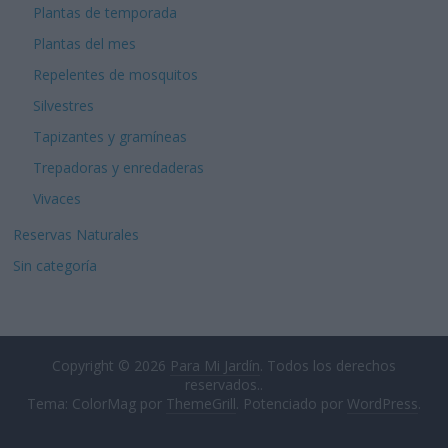
Plantas de temporada
Plantas del mes
Repelentes de mosquitos
Silvestres
Tapizantes y gramíneas
Trepadoras y enredaderas
Vivaces
Reservas Naturales
Sin categoría
Copyright © 2026
Para Mi Jardín
. Todos los derechos
reservados..
Tema: ColorMag por
ThemeGrill
. Potenciado por
WordPress
.