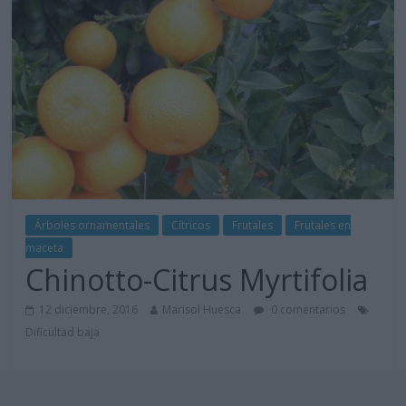
Árboles ornamentales
Cítricos
Frutales
Frutales en
maceta
Chinotto-Citrus Myrtifolia
12 diciembre, 2016
Marisol Huesca
0 comentarios
Dificultad baja