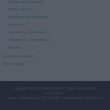
Plantas de temporada
Plantas del mes
Repelentes de mosquitos
Silvestres
Tapizantes y gramíneas
Trepadoras y enredaderas
Vivaces
Reservas Naturales
Sin categoría
Copyright © 2026
Para Mi Jardín
. Todos los derechos
reservados..
Tema: ColorMag por
ThemeGrill
. Potenciado por
WordPress
.