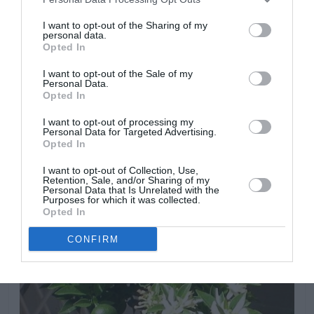
I want to opt-out of the Sharing of my
personal data.
Opted In
I want to opt-out of the Sale of my
Personal Data.
No le gusta el frió ni las heladas, es mejor cultivar en
Opted In
climas con inviernos de frió moderado. Si lo cultivamos
I want to opt-out of processing my
en climas con inviernos muy fríos hay que proteger los
Personal Data for Targeted Advertising.
Opted In
ejemplares.
I want to opt-out of Collection, Use,
Retention, Sale, and/or Sharing of my
Personal Data that Is Unrelated with the
Purposes for which it was collected.
Opted In
CONFIRM