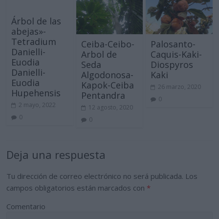
Árbol de las
abejas»-
Tetradium
Ceiba-Ceibo-
Palosanto-
Danielli-
Arbol de
Caquis-Kaki-
Euodia
Seda
Diospyros
Danielli-
Algodonosa-
Kaki
Euodia
Kapok-Ceiba
26 marzo, 2020
Hupehensis
Pentandra
0
2 mayo, 2022
12 agosto, 2020
0
0
Deja una respuesta
Tu dirección de correo electrónico no será publicada.
Los
campos obligatorios están marcados con
*
Comentario