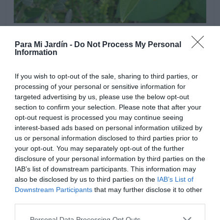
Para Mi Jardín -
Do Not Process My Personal
Information
Prefiere suelo rico en materia orgánica, con ph neutro,
que contenga arena gruesa para asegurar un buen
If you wish to opt-out of the sale, sharing to third parties, or
drenaje. Situación soleada, es necesario su cultivo en
processing of your personal or sensitive information for
climas con veranos cálidos para correcta maduración de
targeted advertising by us, please use the below opt-out
sus frutos.
section to confirm your selection. Please note that after your
opt-out request is processed you may continue seeing
interest-based ads based on personal information utilized by
us or personal information disclosed to third parties prior to
your opt-out. You may separately opt-out of the further
disclosure of your personal information by third parties on the
IAB’s list of downstream participants. This information may
also be disclosed by us to third parties on the
IAB’s List of
Downstream Participants
that may further disclose it to other
third parties.
Personal Data Processing Opt Outs