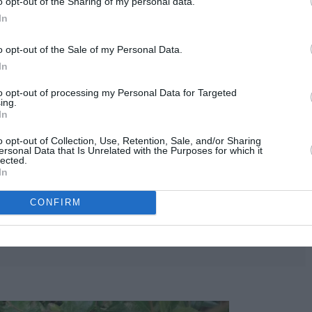
ento rápido, esta muy ramificada desde la base. Los tallos son
o opt-out of the Sharing of my personal data.
olor verde intenso brillante, son pequeñas y puntiagudas y
In
 perder parte de las hojas cuando las temperaturas bajan, en
o opt-out of the Sale of my Personal Data.
 comportarse como parcialmente caducas.
In
to opt-out of processing my Personal Data for Targeted
ing.
In
o opt-out of Collection, Use, Retention, Sale, and/or Sharing
ersonal Data that Is Unrelated with the Purposes for which it
lected.
In
CONFIRM