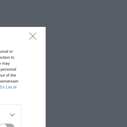
sonal or
ection to
ou may
 personal
out of the
 downstream
B’s List of