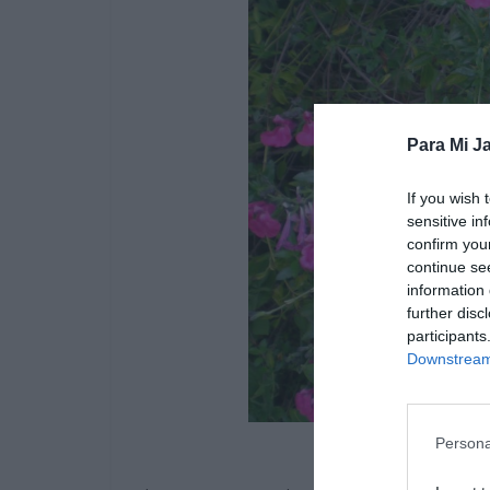
Para Mi Ja
If you wish 
sensitive in
confirm you
continue se
information 
further disc
participants
Downstream 
Persona