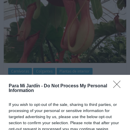
Carnívoras
Colgantes
Plantas de interior
Nepenthes
Para Mi Jardín -
Do Not Process My Personal
26 marzo, 2018
Marisol Huesca
0 comentarios
Information
,
Dificultad alta
Dificultad media
If you wish to opt-out of the sale, sharing to third parties, or
Plantas carnívoras muy originales y decorativas.
processing of your personal or sensitive information for
Crecimiento colgante, tallos largos cilíndricos, hojas
targeted advertising by us, please use the below opt-out
alargadas de color verde en la mayoría de las variedades.
section to confirm your selection. Please note that after your
Desarrollan un tallo o cordón largo y fino en el extremo de
opt-out request is processed you may continue seeing