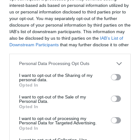
las hojas, en ellos se forman unas estructuras globosas,
interest-based ads based on personal information utilized by
alargadas y huecas en forma de jarra. Situación luminosa,
us or personal information disclosed to third parties prior to
suelo bien drenado y alta humedad ambiental. Se alimentan
your opt-out. You may separately opt-out of the further
de pequeños insectos.
disclosure of your personal information by third parties on the
IAB’s list of downstream participants. This information may
Leer más
also be disclosed by us to third parties on the
IAB’s List of
Downstream Participants
that may further disclose it to other
third parties.
Personal Data Processing Opt Outs
I want to opt-out of the Sharing of my
personal data.
Opted In
I want to opt-out of the Sale of my
Personal Data.
Opted In
I want to opt-out of processing my
Personal Data for Targeted Advertising.
Opted In
I want to opt-out of Collection, Use,