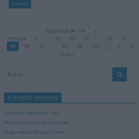
Leer más
Página 68 de 114
«
Primera
«
...
10
20
30
...
66
67
68
69
70
...
80
90
100
...
»
Úl
tima »
Entradas recientes
Sambucus Nigra Black Lace
Albuca Espiralada-Albuca Spiralis
Ajuga reptans Burgundy Glow