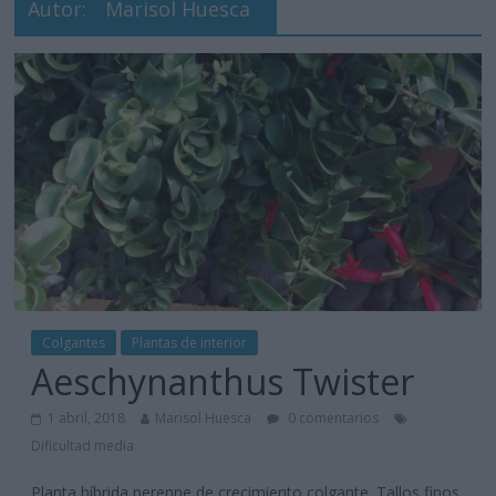
Autor:
Marisol Huesca
Colgantes
Plantas de interior
Aeschynanthus Twister
1 abril, 2018
Marisol Huesca
0 comentarios
Dificultad media
Planta híbrida perenne de crecimiento colgante. Tallos finos