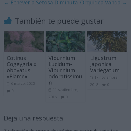
←
Echeveria Setosa Diminuta
Orquidea Vanda
→
También te puede gustar
Cotinus
Viburnium
Ligustrum
Coggygria x
Lucidum-
Japonica
obovatus
Viburnium
Variegatum
«Flame»
odoratissimu
17 noviembre,
n
6 marzo, 2020
2018
0
11 septiembre,
0
2016
0
Deja una respuesta
Tu dirección de correo electrónico no será publicada.
Los