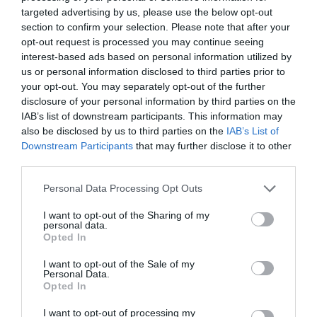
Los vientos fuertes estropean sus hojas y flores, por lo
targeted advertising by us, please use the below opt-out
section to confirm your selection. Please note that after your
que es recomendable colocar en un lugar protegido de
opt-out request is processed you may continue seeing
los vientos fuertes cerca de un muro soleado. Necesitan
interest-based ads based on personal information utilized by
riegos regulares durante la primavera y el verano, época
us or personal information disclosed to third parties prior to
de máximo desarrollo y floración. Las plantas adultas
your opt-out. You may separately opt-out of the further
bien enraizadas sobre el terreno resisten periodos de
disclosure of your personal information by third parties on the
sequía.
IAB’s list of downstream participants. This information may
also be disclosed by us to third parties on the
IAB’s List of
Downstream Participants
that may further disclose it to other
third parties.
Personal Data Processing Opt Outs
I want to opt-out of the Sharing of my
personal data.
Opted In
I want to opt-out of the Sale of my
Personal Data.
Opted In
I want to opt-out of processing my