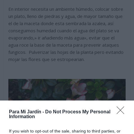
En interior necesita un ambiente húmedo, colocar sobre
un plato, lleno de piedras y agua, de mayor tamaño que
el de la maceta donde esta sembrada la azalea, así
conseguimos humedad cuando el agua del plato se va
evaporando,» ir añadiendo más agua», evitar que el
agua roce la base de la maceta para prevenir ataques
fungicos. Pulverizar las hojas de la planta pero evitando
mojar las flores que se estropearian.
Para Mi Jardín -
Do Not Process My Personal
Information
If you wish to opt-out of the sale, sharing to third parties, or