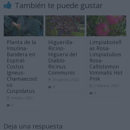
También te puede gustar
Planta de la
Higuerilla-
Limpiabotell
Insulina-
Ricino-
as Rosa-
Bandera en
Higuera del
Limpiatubos
Espiral-
Diablo-
Rosa-
Costus
Ricinus
Callistemon
Igneus-
Communis
Viminalis Hot
Chamaecost
Pink
29 agosto, 2022
us
2 febrero, 2021
0
Cuspidatus
0
4 mayo, 2021
0
Deja una respuesta