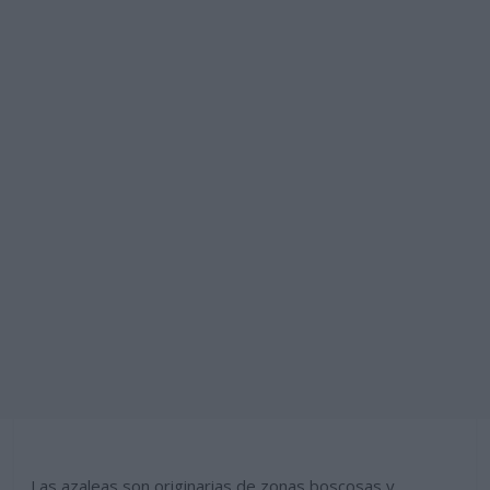
Las azaleas son originarias de zonas boscosas y