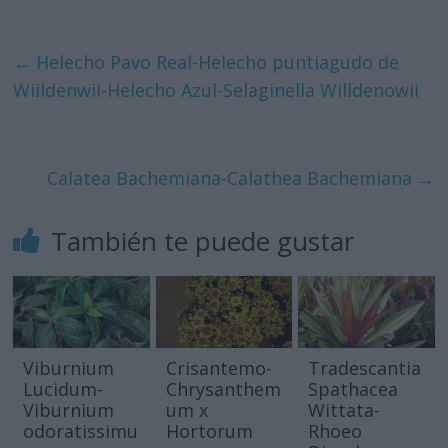
←
Helecho Pavo Real-Helecho puntiagudo de
Wiildenwii-Helecho Azul-Selaginella Willdenowii
Calatea Bachemiana-Calathea Bachemiana
→
También te puede gustar
Viburnium
Crisantemo-
Tradescantia
Lucidum-
Chrysanthem
Spathacea
Viburnium
um x
Wittata-
odoratissimu
Hortorum
Rhoeo