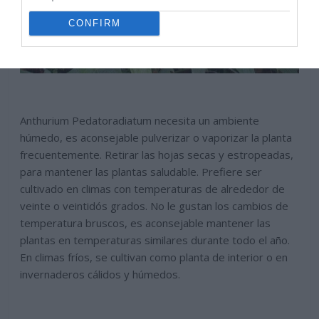
CONFIRM
Anthurium Pedatoradiatum necesita un ambiente
húmedo, es aconsejable pulverizar o vaporizar la planta
frecuentemente. Retirar las hojas secas y estropeadas,
para mantener las plantas saludable. Prefiere ser
cultivado en climas con temperaturas de alrededor de
veinte o veintidós grados. No le gustan los cambios de
temperatura bruscos, es aconsejable mantener las
plantas en temperaturas similares durante todo el año.
En climas fríos, se cultivan como planta de interior o en
invernaderos cálidos y húmedos.