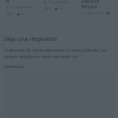
n
Discolor
19 septiembre,
Vittata
11 septiembre,
2016
0
2 julio, 2018
2016
0
0
Deja una respuesta
Tu dirección de correo electrónico no será publicada.
Los
campos obligatorios están marcados con
*
Comentario