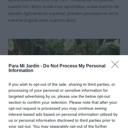
cuando las raíces están muy apretadas, a una maceta de
tamaño ligeramente superior, pueden permanecer en la
maceta original unos cuantos años.
Para Mi Jardín -
Do Not Process My Personal
Information
If you wish to opt-out of the sale, sharing to third parties, or
processing of your personal or sensitive information for
targeted advertising by us, please use the below opt-out
section to confirm your selection. Please note that after your
opt-out request is processed you may continue seeing
interest-based ads based on personal information utilized by
us or personal information disclosed to third parties prior to
Riegos regulares, especialmente en primavera y verano
your opt-out. You may separately opt-out of the further