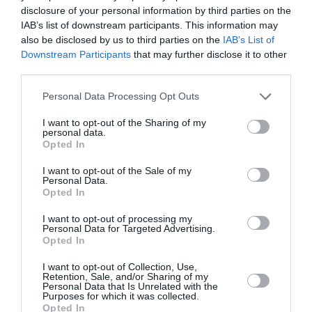
disclosure of your personal information by third parties on the
con temperaturas cálidas, dejando secar ligeramente el
IAB’s list of downstream participants. This information may
sustrato entre riegos y evitando encharcar la tierra,
also be disclosed by us to third parties on the
IAB’s List of
distanciar los riegos en otoño e invierno si las
Downstream Participants
that may further disclose it to other
temperaturas se suavizan. Adecuar los riegos a las
third parties.
temperaturas y a la luminosidad. En condiciones de falta
de riego, las hojas oscurecen y se rizan, si el riego es
Personal Data Processing Opt Outs
excesivo aparecen manchas en las hojas y se pueden
I want to opt-out of the Sharing of my
producir pudriciones de raíces, y del tallo principal de la
personal data.
Opted In
planta.
I want to opt-out of the Sale of my
Personal Data.
Opted In
I want to opt-out of processing my
Personal Data for Targeted Advertising.
Opted In
I want to opt-out of Collection, Use,
Retention, Sale, and/or Sharing of my
Personal Data that Is Unrelated with the
Purposes for which it was collected.
Opted In