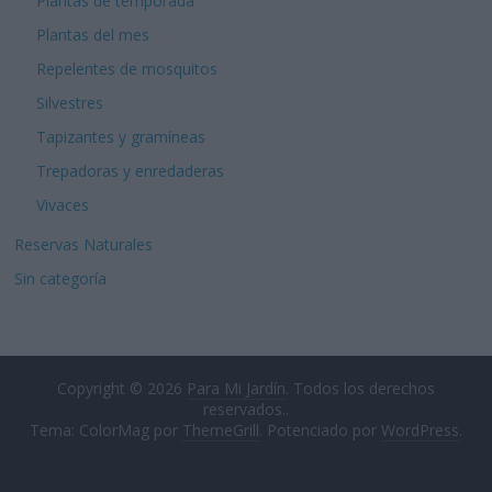
Plantas de temporada
Plantas del mes
Repelentes de mosquitos
Silvestres
Tapizantes y gramíneas
Trepadoras y enredaderas
Vivaces
Reservas Naturales
Sin categoría
Copyright © 2026
Para Mi Jardín
. Todos los derechos
reservados..
Tema: ColorMag por
ThemeGrill
. Potenciado por
WordPress
.