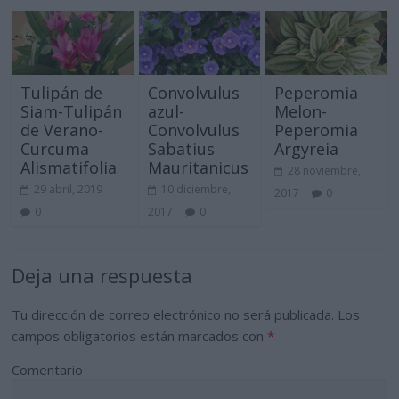
Tulipán de
Convolvulus
Peperomia
Siam-Tulipán
azul-
Melon-
de Verano-
Convolvulus
Peperomia
Curcuma
Sabatius
Argyreia
Alismatifolia
Mauritanicus
28 noviembre,
29 abril, 2019
10 diciembre,
2017
0
0
2017
0
Deja una respuesta
Tu dirección de correo electrónico no será publicada.
Los
campos obligatorios están marcados con
*
Comentario