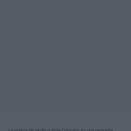
La violeta de jardin o Viola Odorata, es una pequeña