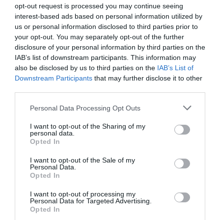
opt-out request is processed you may continue seeing
interest-based ads based on personal information utilized by
us or personal information disclosed to third parties prior to
your opt-out. You may separately opt-out of the further
disclosure of your personal information by third parties on the
Riegos regulares sobretodo con altas temperaturas,
IAB’s list of downstream participants. This information may
distanciar los riegos en invierno. Eliminar las hojas secas
also be disclosed by us to third parties on the
IAB’s List of
Downstream Participants
that may further disclose it to other
y dañadas para conseguir ejemplares más bonitos, si no
third parties.
retiramos las flores secas, nos darán semillas. Durante
el invierno si hace frió su parte aérea puede
Personal Data Processing Opt Outs
desaparecer por completo, brotando de nuevo a finales
de invierno, cuando empiecen a subir las temperaturas,
I want to opt-out of the Sharing of my
personal data.
puede resistir algunos grados bajo cero.
Opted In
I want to opt-out of the Sale of my
Personal Data.
Opted In
I want to opt-out of processing my
Personal Data for Targeted Advertising.
Opted In