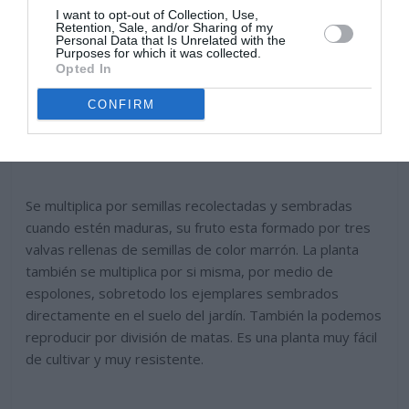
I want to opt-out of Collection, Use,
Retention, Sale, and/or Sharing of my
Personal Data that Is Unrelated with the
Purposes for which it was collected.
Opted In
CONFIRM
Se multiplica por semillas recolectadas y sembradas
cuando estén maduras, su fruto esta formado por tres
valvas rellenas de semillas de color marrón. La planta
también se multiplica por si misma, por medio de
espolones, sobretodo los ejemplares sembrados
directamente en el suelo del jardín. También la podemos
reproducir por división de matas. Es una planta muy fácil
de cultivar y muy resistente.