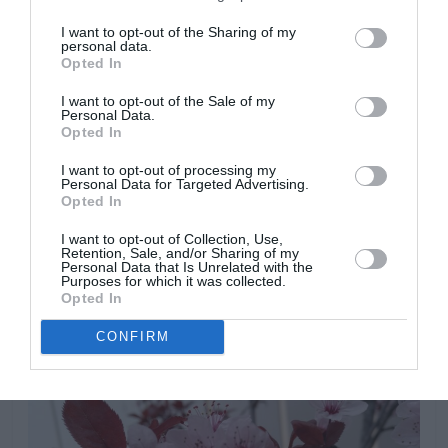
I want to opt-out of the Sharing of my
personal data.
Opted In
I want to opt-out of the Sale of my
Personal Data.
Opted In
I want to opt-out of processing my
Personal Data for Targeted Advertising.
Opted In
Prunus Cerasifera aportando sombra y contraste a
este magnifico jardin.
I want to opt-out of Collection, Use,
Retention, Sale, and/or Sharing of my
Personal Data that Is Unrelated with the
Purposes for which it was collected.
Opted In
CONFIRM