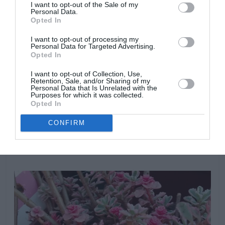
I want to opt-out of the Sale of my
Personal Data.
Opted In
I want to opt-out of processing my
Personal Data for Targeted Advertising.
Opted In
Es una planta muy resistente a plagas y enfermedades,
I want to opt-out of Collection, Use,
no suele ser atacadas por las plagas frecuentes del
Retention, Sale, and/or Sharing of my
Personal Data that Is Unrelated with the
jardin, como pulgones, mosca blanca o cochinillas. Su
Purposes for which it was collected.
principal enemigo es el exceso de agua que puede
Opted In
provocar pudriciones. Tampoco aguanta las
CONFIRM
temperaturas invernales, pero aunque mueran sus hojas
y tallos, vuelve a rebrotar nuevamene desde el suelo.