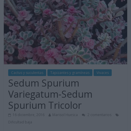
Cactus y suculentas
Tapizantes y gramíneas
Vivaces
Sedum Spurium
Variegatum-Sedum
Spurium Tricolor
16 diciembre, 2016
Marisol Huesca
2 comentarios
Dificultad baja