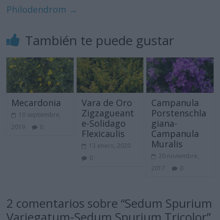
Philodendrom
→
También te puede gustar
Mecardonia
Vara de Oro
Campanula
Zigzagueant
Porstenschla
10 septiembre,
e-Solidago
giana-
2019
0
Flexicaulis
Campanula
Muralis
13 enero, 2020
20 noviembre,
0
2017
0
2 comentarios sobre “
Sedum Spurium
Variegatum-Sedum Spurium Tricolor
”